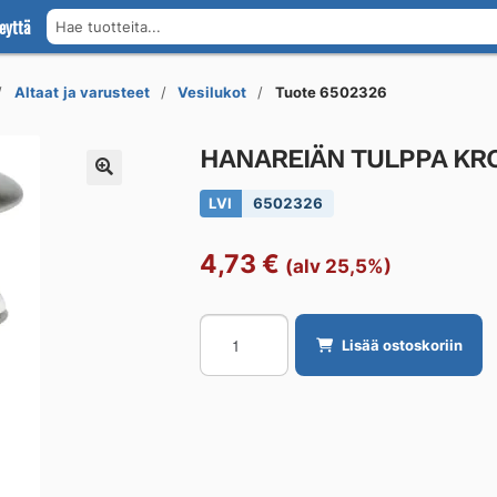
eyttä
Hae tuotteita...
Altaat ja varusteet
Vesilukot
Tuote 6502326
HANAREIÄN TULPPA KR
LVI
6502326
4,73
€
(alv 25,5%)
HANAREIÄN
Lisää ostoskoriin
TULPPA
KROMI
määrä