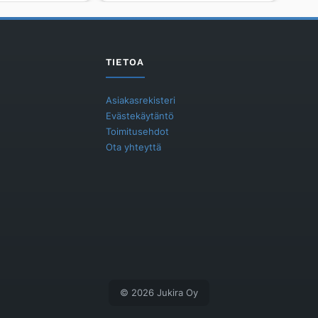
KORKEA
VALKOINEN
1232
määrä
TIETOA
Asiakasrekisteri
Evästekäytäntö
Toimitusehdot
Ota yhteyttä
© 2026 Jukira Oy