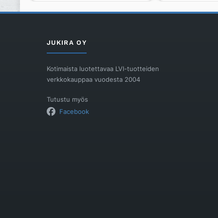
159056V
-5470mm
määrä
määrä
JUKIRA OY
Kotimaista luotettavaa LVI-tuotteiden
verkkokauppaa vuodesta 2004
Tutustu myös
Facebook