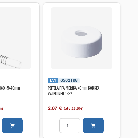
LVI
6502198
X 180 -5470mm
PEITELAIPPA MERIKA 40mm KORKEA
VALKOINEN 1232
2,87
€
%)
(alv 25,5%)
tki
PEITELAIPPA
MERIKA
40mm