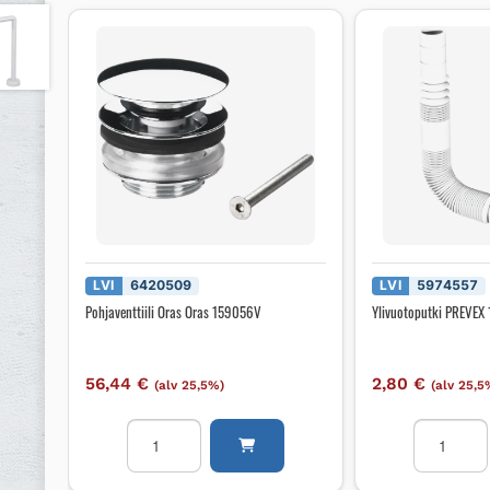
LVI
6420509
LVI
5974557
Pohjaventtiili Oras Oras 159056V
Ylivuotoputki PREVE
56,44
€
2,80
€
(alv 25,5%)
(alv 25,5
Pohjaventtiili
Ylivuotopu
Oras
PREVEX
Oras
180