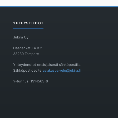
YHTEYSTIEDOT
Jukira Oy
Haarlankatu 4 B 2
33230 Tampere
Yhteydenotot ensisijaisesti sähköpostilla.
Sähköpostiosoite
asiakaspalvelu@jukira.fi
Y-tunnus: 1914565-6