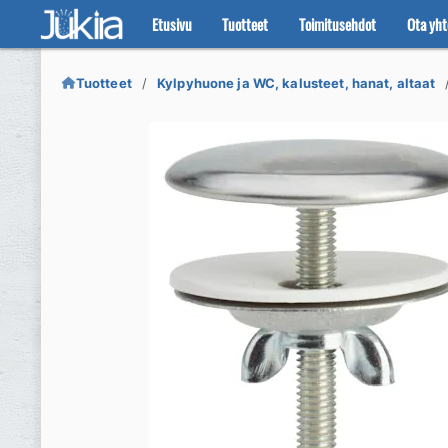
Etusivu
Tuotteet
Toimitusehdot
Ota yht
Siirry
Siirry
navigointiin
sisältöön
Tuotteet
Kylpyhuone ja WC, kalusteet, hanat, altaat