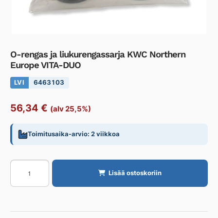
O-rengas ja liukurengassarja KWC Northern
Europe VITA-DUO
LVI
6463103
56,34
€
(alv 25,5%)
Toimitusaika-arvio: 2 viikkoa
O-
Lisää ostoskoriin
rengas
ja
liukurengassarja
KWC