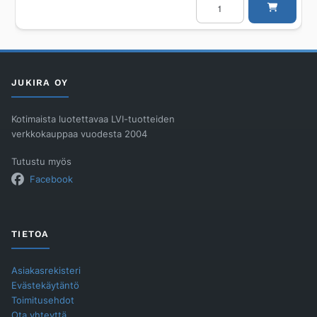
RIVER
PUMP
SEC
4220/T
11/4
määrä
JUKIRA OY
Kotimaista luotettavaa LVI-tuotteiden
verkkokauppaa vuodesta 2004
Tutustu myös
Facebook
TIETOA
Asiakasrekisteri
Evästekäytäntö
Toimitusehdot
Ota yhteyttä