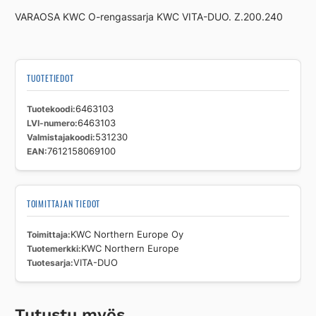
Northern
VARAOSA KWC O-rengassarja KWC VITA-DUO. Z.200.240
Europe
VITA-
DUO
määrä
TUOTETIEDOT
Tuotekoodi
6463103
LVI-numero
6463103
Valmistajakoodi
531230
EAN
7612158069100
TOIMITTAJAN TIEDOT
Toimittaja
KWC Northern Europe Oy
Tuotemerkki
KWC Northern Europe
Tuotesarja
VITA-DUO
Tutustu myös