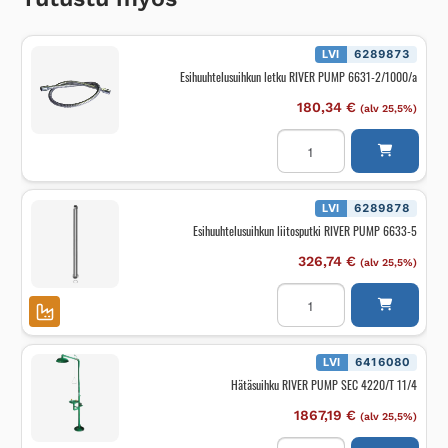
LVI
6289873
Esihuuhtelusuihkun letku RIVER PUMP 6631-2/1000/a
180,34
€
(alv 25,5%)
Esihuuhtelusuihkun
letku
RIVER
PUMP
6631-
2/1000/a
LVI
6289878
määrä
Esihuuhtelusuihkun liitosputki RIVER PUMP 6633-5
326,74
€
(alv 25,5%)
Esihuuhtelusuihkun
liitosputki
RIVER
PUMP
6633-
5
LVI
6416080
määrä
Hätäsuihku RIVER PUMP SEC 4220/T 11/4
1867,19
€
(alv 25,5%)
Hätäsuihku