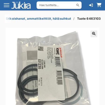
Hae tuotteita...
Siirry
Siirry
navigointiin
sisältöön
Erikoishanat, ammattikeittiöt, hätäsuihkut
Tuote 6463103