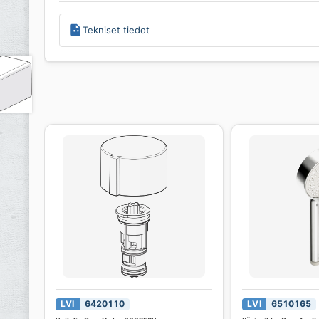
Tekniset tiedot
LVI
6420110
LVI
6510165