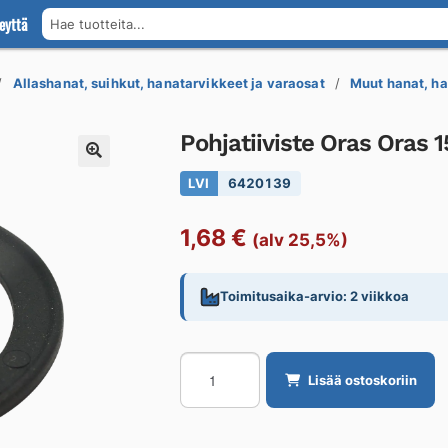
eyttä
Hae tuotteita...
Allashanat, suihkut, hanatarvikkeet ja varaosat
Muut hanat, ha
Pohjatiiviste Oras Oras 
LVI
6420139
1,68
€
(alv 25,5%)
Toimitusaika-arvio: 2 viikkoa
Pohjatiiviste
Lisää ostoskoriin
Oras
Oras
159434