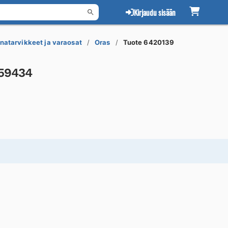
Kirjaudu sisään
natarvikkeet ja varaosat
Oras
Tuote 6420139
159434