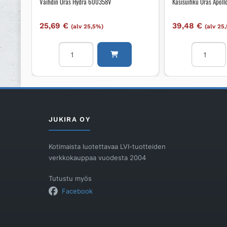
Vaihdin Oras Hydra 600358V
Käsisuihku Oras Apol
25,69
€
39,48
€
(alv 25,5%)
(alv 25
Vaihdin
Käsisuihku
Oras
Oras
Hydra
Apollo
600358V
254022
määrä
määrä
JUKIRA OY
Kotimaista luotettavaa LVI-tuotteiden
verkkokauppaa vuodesta 2004
Tutustu myös
Facebook