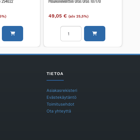
lo 254022
Pesukoneventtiili Oras Oras 107170
49,05
€
,5%)
(alv 25,5%)
Pesukoneventtiili
Oras
Oras
107170
määrä
TIETOA
Asiakasrekisteri
Evästekäytäntö
Toimitusehdot
Ota yhteyttä