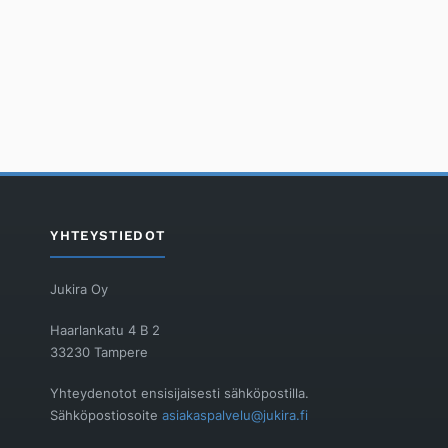
YHTEYSTIEDOT
Jukira Oy
Haarlankatu 4 B 2
33230 Tampere
Yhteydenotot ensisijaisesti sähköpostilla.
Sähköpostiosoite
asiakaspalvelu@jukira.fi