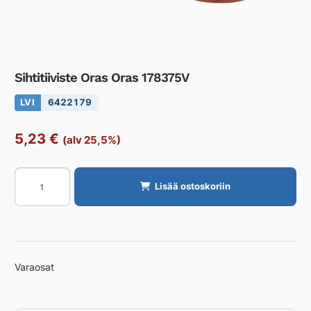
Sihtitiiviste Oras Oras 178375V
LVI
6422179
5,23
€
(alv 25,5%)
Sihtitiiviste
Lisää ostoskoriin
Oras
Oras
178375V
määrä
Varaosat