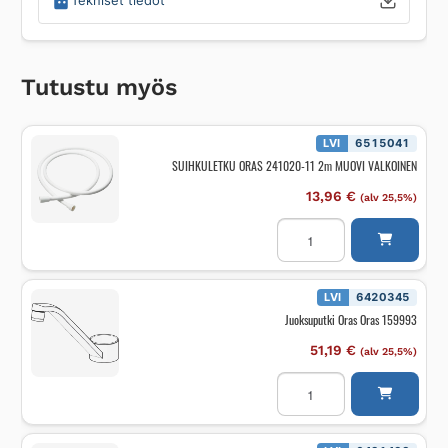
Tekniset tiedot
Tutustu myös
LVI
6515041
SUIHKULETKU ORAS 241020-11 2m MUOVI VALKOINEN
13,96
€
(alv 25,5%)
SUIHKULETKU
ORAS
241020-
11
2m
MUOVI
LVI
6420345
VALKOINEN
Juoksuputki Oras Oras 159993
määrä
51,19
€
(alv 25,5%)
Juoksuputki
Oras
Oras
159993
määrä