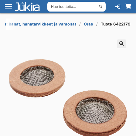
Hae tuotteita...
Siirry
Siirry
navigointiin
sisältöön
uut hanat, hanatarvikkeet ja varaosat
Oras
Tuote 6422179