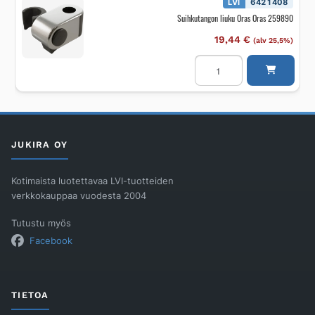
LVI
6421408
Suihkutangon liuku Oras Oras 259890
19,44
€
(alv 25,5%)
Suihkutangon
liuku
Oras
Oras
259890
määrä
JUKIRA OY
Kotimaista luotettavaa LVI-tuotteiden
verkkokauppaa vuodesta 2004
Tutustu myös
Facebook
TIETOA