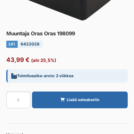
Muuntaja Oras Oras 198099
LVI
6422028
43,99
€
(alv 25,5%)
Toimitusaika-arvio: 2 viikkoa
Muuntaja
Lisää ostoskoriin
Oras
Oras
198099
määrä