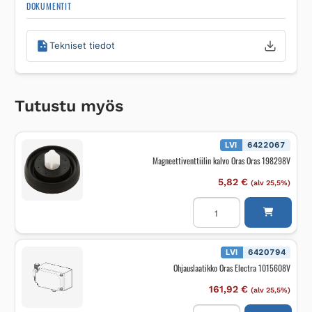
DOKUMENTIT
Tekniset tiedot
Tutustu myös
LVI
6422067
Magneettiventtiilin kalvo Oras Oras 198298V
5,82
€
(alv 25,5%)
Magneettiventtiilin
kalvo
Oras
Oras
198298V
määrä
LVI
6420794
Ohjauslaatikko Oras Electra 1015608V
161,92
€
(alv 25,5%)
Ohjauslaatikko