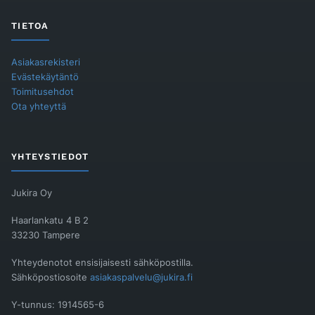
TIETOA
Asiakasrekisteri
Evästekäytäntö
Toimitusehdot
Ota yhteyttä
YHTEYSTIEDOT
Jukira Oy
Haarlankatu 4 B 2
33230 Tampere
Yhteydenotot ensisijaisesti sähköpostilla.
Sähköpostiosoite
asiakaspalvelu@jukira.fi
Y-tunnus: 1914565-6