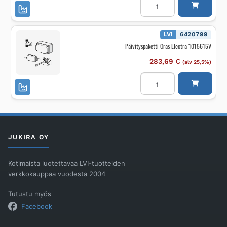
Oras
Electra
1015608V
määrä
LVI
6420799
Päivityspaketti Oras Electra 1015615V
283,69
€
(alv 25,5%)
Päivityspaketti
Oras
Electra
1015615V
määrä
JUKIRA OY
Kotimaista luotettavaa LVI-tuotteiden
verkkokauppaa vuodesta 2004
Tutustu myös
Facebook