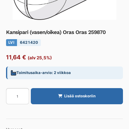
Kansipari (vasen/oikea) Oras Oras 259870
LVI
6421420
11,64
€
(alv 25,5%)
Toimitusaika-arvio: 2 viikkoa
Kansipari
Lisää ostoskoriin
(vasen/oikea)
Oras
Oras
259870
määrä