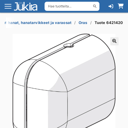
Hae tuotteita...
Siirry
Siirry
navigointiin
sisältöön
uut hanat, hanatarvikkeet ja varaosat
Oras
Tuote 6421420