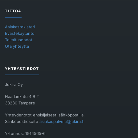
TIETOA
Asiakasrekisteri
Evästekäytäntö
Toimitusehdot
Ota yhteyttä
YHTEYSTIEDOT
Jukira Oy
Haarlankatu 4 B 2
33230 Tampere
Yhteydenotot ensisijaisesti sähköpostilla.
Sähköpostiosoite
asiakaspalvelu@jukira.fi
Y-tunnus: 1914565-6