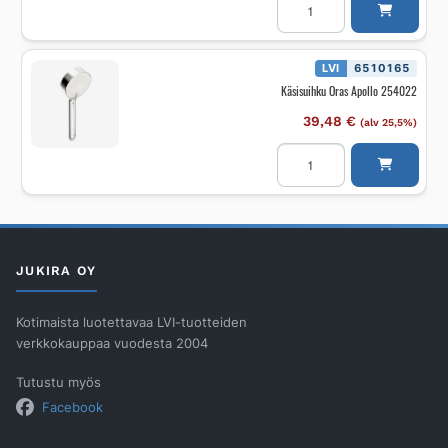
Oras
Hydractiva
242403
määrä
LVI
6510165
Käsisuihku Oras Apollo 254022
39,48
€
(alv 25,5%)
Käsisuihku
Oras
Apollo
254022
määrä
JUKIRA OY
Kotimaista luotettavaa LVI-tuotteiden
verkkokauppaa vuodesta 2004
Tutustu myös
Facebook