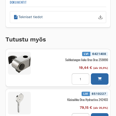
DOKUMENTIT
Tekniset tiedot
Tutustu myös
LVI
6421408
Suihkutangon liuku Oras Oras 259890
19,44
€
(alv 25,5%)
Suihkutangon
liuku
Oras
Oras
259890
määrä
LVI
6510227
Käsisuihku Oras Hydractiva 242403
79,15
€
(alv 25,5%)
Käsisuihku