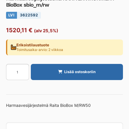
BioBox sbio_m/rw
LVI
3622592
1520,11
€
(alv 25,5%)
Erikoistilaustuote
Toimitusaika-arvio: 2 viikkoa
Harmaavesijärjestelmä
Lisää ostoskoriin
RAITA
ENVIRONMENT
BioBox
sbio_m/rw
määrä
Harmaavesijärjestelmä Raita BioBox M/RW50