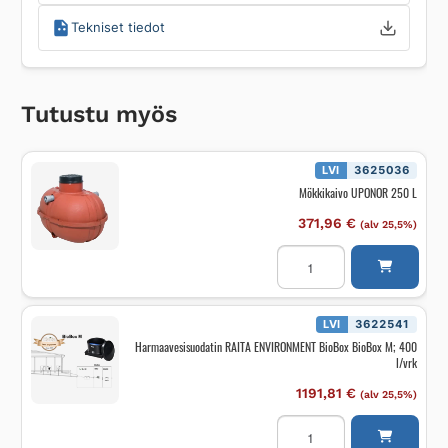
Tekniset tiedot
Tutustu myös
LVI
3625036
Mökkikaivo UPONOR 250 L
371,96
€
(alv 25,5%)
Mökkikaivo
UPONOR
250
L
määrä
LVI
3622541
Harmaavesisuodatin RAITA ENVIRONMENT BioBox BioBox M; 400
l/vrk
1191,81
€
(alv 25,5%)
Harmaavesisuodatin
RAITA