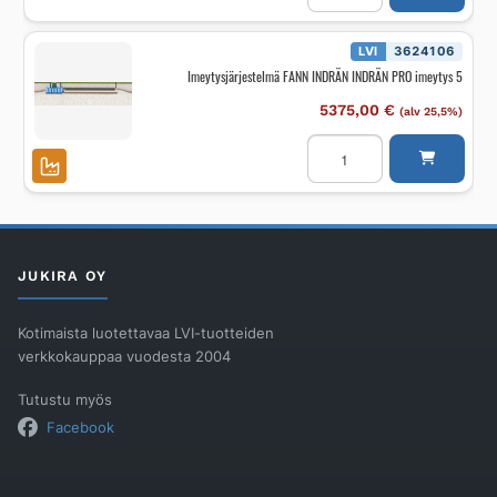
ENVIRONMENT
BioBox
BioBox
M;
LVI
3624106
400
Imeytysjärjestelmä FANN INDRÄN INDRÄN PRO imeytys 5
l/vrk
määrä
5375,00
€
(alv 25,5%)
Imeytysjärjestelmä
FANN
INDRÄN
INDRÄN
PRO
imeytys
5
määrä
JUKIRA OY
Kotimaista luotettavaa LVI-tuotteiden
verkkokauppaa vuodesta 2004
Tutustu myös
Facebook