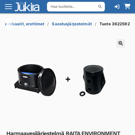
Hae tuotteita...
Siirry
Siirry
navigointiin
sisältöön
, kemikaalit, erottimet
Saostusjärjestelmät
Tuote 3622592
Harmaavesijärjestelmä RAITA ENVIRONMENT