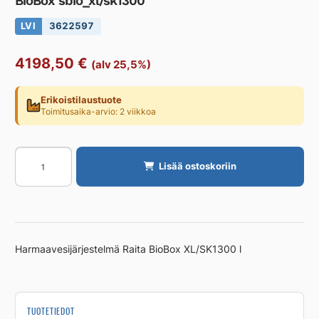
BioBox sbio_xl/sk1300
LVI
3622597
4198,50
€
(alv 25,5%)
Erikoistilaustuote
Toimitusaika-arvio: 2 viikkoa
Harmaavesijärjestelmä
Lisää ostoskoriin
RAITA
ENVIRONMENT
BioBox
sbio_xl/sk1300
määrä
Harmaavesijärjestelmä Raita BioBox XL/SK1300 l
TUOTETIEDOT