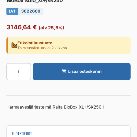
BioBox sbio_xl+/sk250
LVI
3622600
3146,64
€
(alv 25,5%)
Erikoistilaustuote
Toimitusaika-arvio: 2 viikkoa
Harmaavesijärjestelmä
Lisää ostoskoriin
RAITA
ENVIRONMENT
BioBox
sbio_xl+/sk250
määrä
Harmaavesijärjestelmä Raita BioBox XL+/SK250 l
TUOTETIEDOT