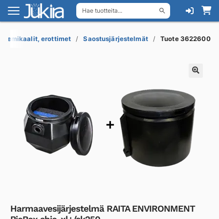
Hae tuotteita...
Siirry
Siirry
navigointiin
sisältöön
, kemikaalit, erottimet
Saostusjärjestelmät
Tuote 3622600
Harmaavesijärjestelmä RAITA ENVIRONMENT