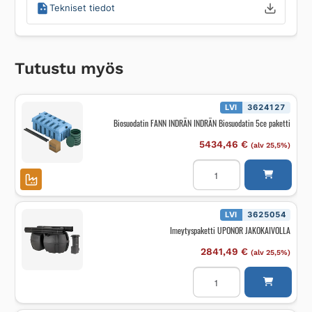
Tekniset tiedot
Tutustu myös
LVI
3624127
Biosuodatin FANN INDRÄN INDRÄN Biosuodatin 5ce paketti
5434,46
€
(alv 25,5%)
Biosuodatin
FANN
INDRÄN
INDRÄN
Biosuodatin
5ce
LVI
3625054
paketti
Imeytyspaketti UPONOR JAKOKAIVOLLA
määrä
2841,49
€
(alv 25,5%)
Imeytyspaketti
UPONOR
JAKOKAIVOLLA
määrä