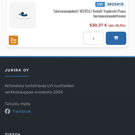
LVI
3625416
Talvivarustepaketti VESTELLI Vestelli Ympäristö Pisara
harmaavesisuodattimeen
530,37
€
(alv 25,5%)
Talvivarustepaketti
VESTELLI
Vestelli
Ympäristö
Pisara
harmaavesisuodattimeen
määrä
JUKIRA OY
Kotimaista luotettavaa LVI-tuotteiden
verkkokauppaa vuodesta 2004
Tutustu myös
Facebook
TIETOA