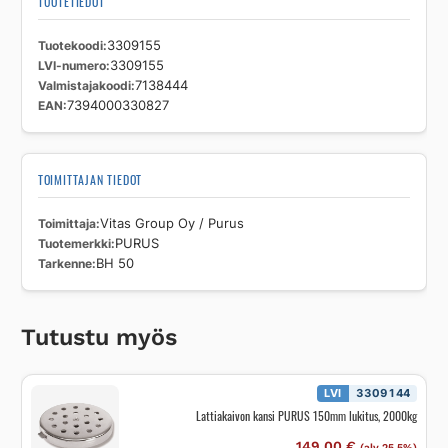
TUOTETIEDOT
Tuotekoodi
3309155
LVI-numero
3309155
Valmistajakoodi
7138444
EAN
7394000330827
TOIMITTAJAN TIEDOT
Toimittaja
Vitas Group Oy / Purus
Tuotemerkki
PURUS
Tarkenne
BH 50
Tutustu myös
LVI
3309144
Lattiakaivon kansi PURUS 150mm lukitus, 2000kg
149,00
€
(alv 25,5%)