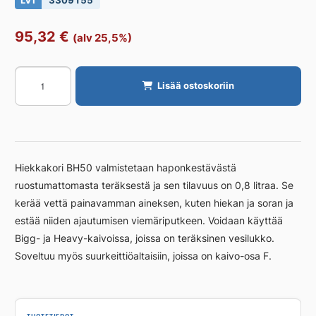
LVI
3309155
95,32
€
(alv 25,5%)
Hiekanerotin
Lisää ostoskoriin
PURUS
BH
50
määrä
Hiekkakori BH50 valmistetaan haponkestävästä
ruostumattomasta teräksestä ja sen tilavuus on 0,8 litraa. Se
kerää vettä painavamman aineksen, kuten hiekan ja soran ja
estää niiden ajautumisen viemäriputkeen. Voidaan käyttää
Bigg- ja Heavy-kaivoissa, joissa on teräksinen vesilukko.
Soveltuu myös suurkeittiöaltaisiin, joissa on kaivo-osa F.