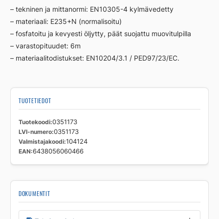
– tekninen ja mittanormi: EN10305-4 kylmävedetty
– materiaali: E235+N (normalisoitu)
– fosfatoitu ja kevyesti öljytty, päät suojattu muovitulpilla
– varastopituudet: 6m
– materiaalitodistukset: EN10204/3.1 / PED97/23/EC.
TUOTETIEDOT
Tuotekoodi
0351173
LVI-numero
0351173
Valmistajakoodi
104124
EAN
6438056060466
DOKUMENTIT