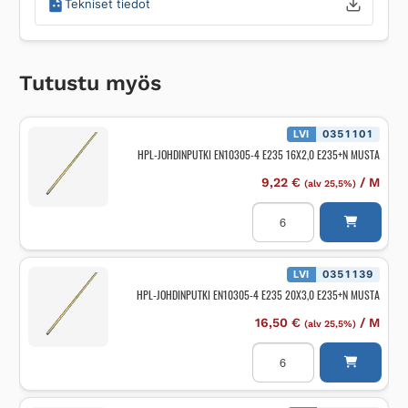
Tekniset tiedot
Tutustu myös
LVI
0351101
HPL-JOHDINPUTKI EN10305-4 E235 16X2,0 E235+N MUSTA
9,22
€
/
M
(alv 25,5%)
HPL-
JOHDINPUTKI
EN10305-
4
E235
16X2,0
LVI
0351139
E235+N
HPL-JOHDINPUTKI EN10305-4 E235 20X3,0 E235+N MUSTA
MUSTA
määrä
16,50
€
/
M
(alv 25,5%)
HPL-
JOHDINPUTKI
EN10305-
4
E235