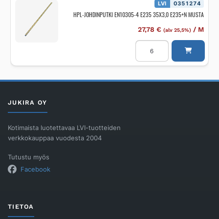
20X3,0
LVI
0351274
E235+N
HPL-JOHDINPUTKI EN10305-4 E235 35X3,0 E235+N MUSTA
MUSTA
määrä
27,78
€
/
M
(alv 25,5%)
HPL-
JOHDINPUTKI
EN10305-
4
E235
35X3,0
E235+N
MUSTA
määrä
JUKIRA OY
Kotimaista luotettavaa LVI-tuotteiden
verkkokauppaa vuodesta 2004
Tutustu myös
Facebook
TIETOA