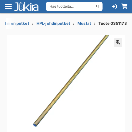
Hae tuotteita...
Siirry
Siirry
navigointiin
sisältöön
estelmien putket
HPL-johdinputket
Mustat
Tuote 0351173