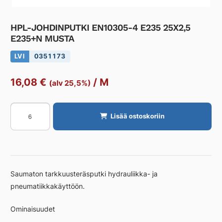
HPL-JOHDINPUTKI EN10305-4 E235 25X2,5
E235+N MUSTA
LVI
0351173
16,08
€
/
M
(alv 25,5%)
HPL-
Lisää ostoskoriin
JOHDINPUTKI
EN10305-
4
E235
25X2,5
Saumaton tarkkuusteräsputki hydrauliikka- ja
E235+N
pneumatiikkakäyttöön.
MUSTA
määrä
Ominaisuudet