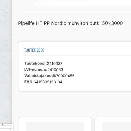
Pipelife HT PP Nordic muhviton putki 50×3000
TUOTETIEDOT
Tuotekoodi
2410033
LVI-numero
2410033
Valmistajakoodi
70000455
EAN
6415895158134