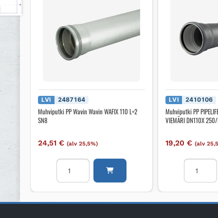
LVI
2487164
LVI
2410106
Muhviputki PP Wavin Wavin WAFIX 110 L=2
Muhviputki PP PIPELI
SN8
VIEMÄRI DN110X 250
24,51
€
19,20
€
(alv 25,5%)
(alv 25,
Muhviputki
Muhviputk
PP
PP
Wavin
PIPELIFE
Wavin
NORDIC
WAFIX
HT-
110
PP