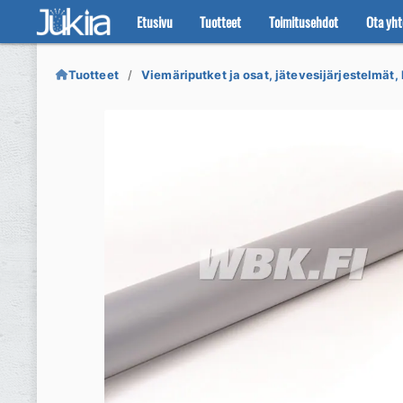
Etusivu
Tuotteet
Toimitusehdot
Ota yht
Siirry
Siirry
navigointiin
sisältöön
Tuotteet
Viemäriputket ja osat, jätevesijärjestelmät, 