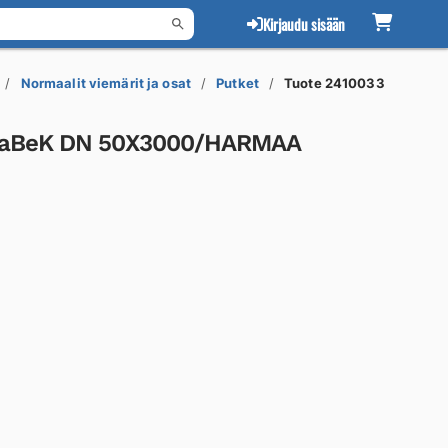
Kirjaudu sisään
Normaalit viemärit ja osat
Putket
Tuote 2410033
-WaBeK DN 50X3000/HARMAA