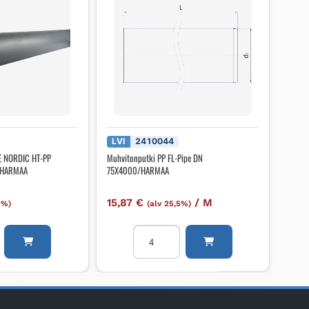
LVI
2410044
FE NORDIC HT-PP
Muhvitonputki PP FL-Pipe DN
/HARMAA
75X4000/HARMAA
15,87
€
/
M
5%)
(alv 25,5%)
i
Muhvitonputki
PP
FL-
Pipe
DN
75X4000/HARMAA