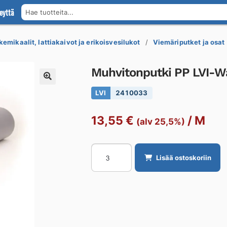
eyttä
Hae tuotteita...
kemikaalit, lattiakaivot ja erikoisvesilukot
Viemäriputket ja osat
Muhvitonputki PP LVI
LVI
2410033
13,55
€
/
M
(alv 25,5%)
Muhvitonputki
Lisää ostoskoriin
PP
LVI-
WaBeK
DN
50X3000/HARMAA
määrä