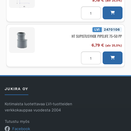
9,18
€
(alv 25,5%)
Supistusyhde
PP
Wiitta
DN110-
75/HARMAA
määrä
LVI
2470106
HT SUPISTUSYHDE PIPELIFE 75×50 PP
6,79
€
(alv 25,5%)
HT
SUPISTUSYHDE
PIPELIFE
75x50
PP
määrä
JUKIRA OY
Kotimaista luotettavaa LVI-tuotteiden
verkkokauppaa vuodesta 2004
Tutustu myös
Facebook