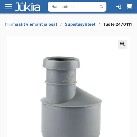
Hae tuotteita...
Siirry
Siirry
navigointiin
sisältöön
Normaalit viemärit ja osat
Supistusyhteet
Tuote 2470111