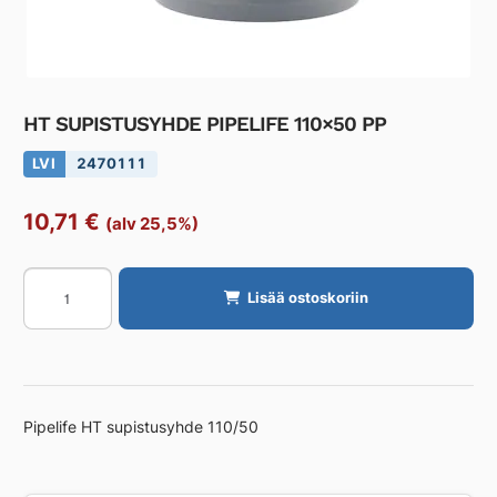
HT SUPISTUSYHDE PIPELIFE 110×50 PP
LVI
2470111
10,71
€
(alv 25,5%)
HT
Lisää ostoskoriin
SUPISTUSYHDE
PIPELIFE
110x50
PP
määrä
Pipelife HT supistusyhde 110/50