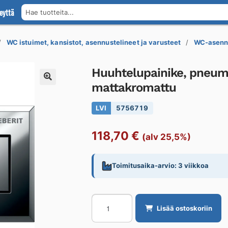
eyttä
Hae tuotteita...
WC istuimet, kansistot, asennustelineet ja varusteet
WC-asennu
Huuhtelupainike, pneuma
mattakromattu
LVI
5756719
118,70
€
(alv 25,5%)
Toimitusaika-arvio: 3 viikkoa
Huuhtelupainike,
Lisää ostoskoriin
pneumaattinen
Geberit