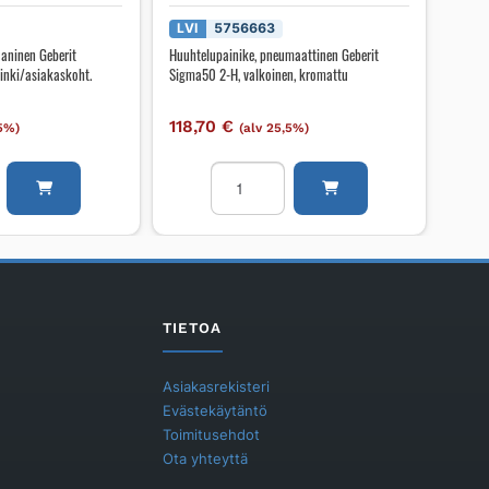
LVI
5756663
aninen Geberit
Huuhtelupainike, pneumaattinen Geberit
inki/asiakaskoht.
Sigma50 2-H, valkoinen, kromattu
118,70
€
,5%)
(alv 25,5%)
inike,
Huuhtelupainike,
en
pneumaattinen
Geberit
Sigma50
2-
siakaskoht.
H,
valkoinen,
TIETOA
kromattu
määrä
Asiakasrekisteri
Evästekäytäntö
Toimitusehdot
Ota yhteyttä