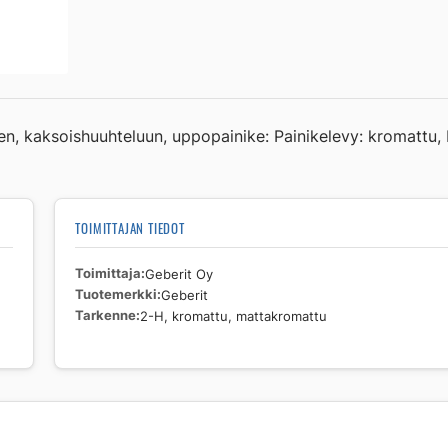
2-
H,
kromattu,
mattakromattu
määrä
en, kaksoishuuhteluun, uppopainike: Painikelevy: kromattu,
TOIMITTAJAN TIEDOT
Toimittaja
Geberit Oy
Tuotemerkki
Geberit
Tarkenne
2-H, kromattu, mattakromattu