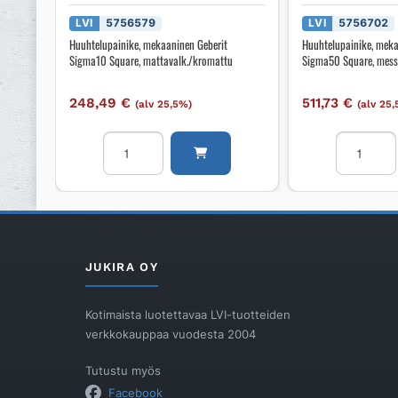
LVI
5756579
LVI
5756702
Huuhtelupainike, mekaaninen Geberit
Huuhtelupainike, meka
Sigma10 Square, mattavalk./kromattu
Sigma50 Square, mess
248,49
€
511,73
€
(alv 25,5%)
(alv 25
Huuhtelupainike,
Huuhtelupa
mekaaninen
mekaanin
Geberit
Geberit
Sigma10
Sigma50
Square,
Square,
mattavalk./kromattu
messinki/a
määrä
määrä
JUKIRA OY
Kotimaista luotettavaa LVI-tuotteiden
verkkokauppaa vuodesta 2004
Tutustu myös
Facebook