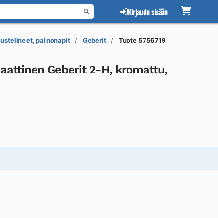
Kirjaudu sisään
stelineet, painonapit
Geberit
Tuote 5756719
attinen Geberit 2-H, kromattu,