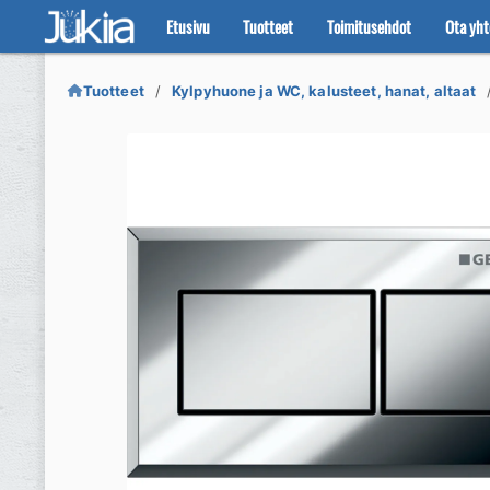
Etusivu
Tuotteet
Toimitusehdot
Ota yht
Siirry
Siirry
navigointiin
sisältöön
Tuotteet
Kylpyhuone ja WC, kalusteet, hanat, altaat