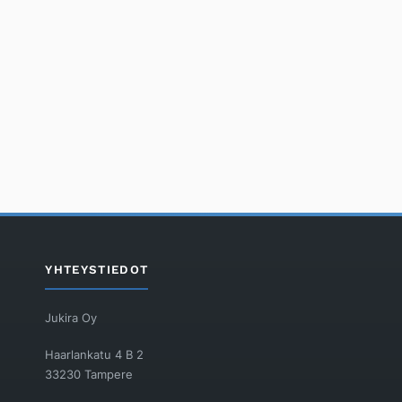
YHTEYSTIEDOT
Jukira Oy
Haarlankatu 4 B 2
33230 Tampere