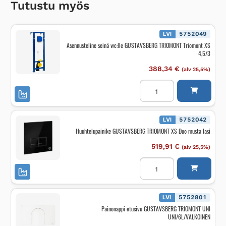
Tutustu myös
LVI
5752049
Asennusteline seinä wc:lle GUSTAVSBERG TRIOMONT Triomont XS
4,5/3
388,34
€
(alv 25,5%)
Asennusteline
seinä
wc:lle
GUSTAVSBERG
TRIOMONT
Triomont
LVI
5752042
XS
Huuhtelupainike GUSTAVSBERG TRIOMONT XS Duo musta lasi
4,5/3
määrä
519,91
€
(alv 25,5%)
Huuhtelupainike
GUSTAVSBERG
TRIOMONT
XS
Duo
musta
LVI
5752801
lasi
Painonappi etusivu GUSTAVSBERG TRIOMONT UNI
määrä
UNI/6L/VALKOINEN