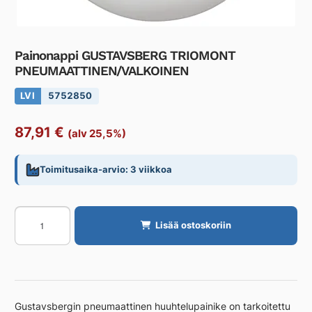
Painonappi GUSTAVSBERG TRIOMONT
PNEUMAATTINEN/VALKOINEN
LVI
5752850
87,91
€
(alv 25,5%)
Toimitusaika-arvio: 3 viikkoa
Painonappi
Lisää ostoskoriin
GUSTAVSBERG
TRIOMONT
PNEUMAATTINEN/VALKOINEN
määrä
Gustavsbergin pneumaattinen huuhtelupainike on tarkoitettu