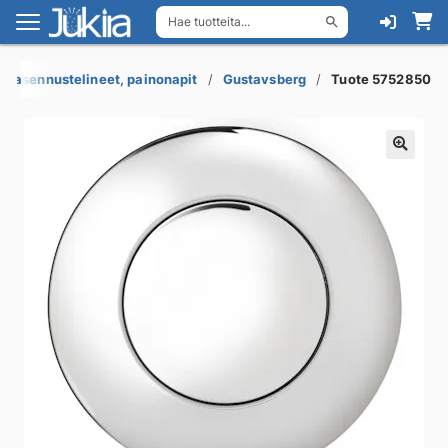
Hae tuotteita...
Siirry
Siirry
navigointiin
sisältöön
-asennustelineet, painonapit
Gustavsberg
Tuote 5752850