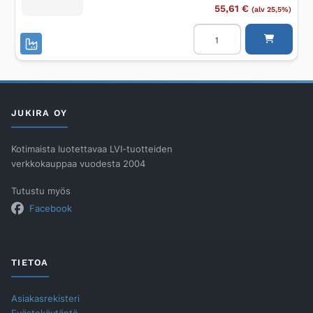
55,61
€
(alv 25,5%)
Painonappi
etusivu
GUSTAVSBERG
TRIOMONT
UNI
UNI/6L/VALKOINEN
määrä
JUKIRA OY
Kotimaista luotettavaa LVI-tuotteiden
verkkokauppaa vuodesta 2004
Tutustu myös
Facebook
TIETOA
Asiakasrekisteri