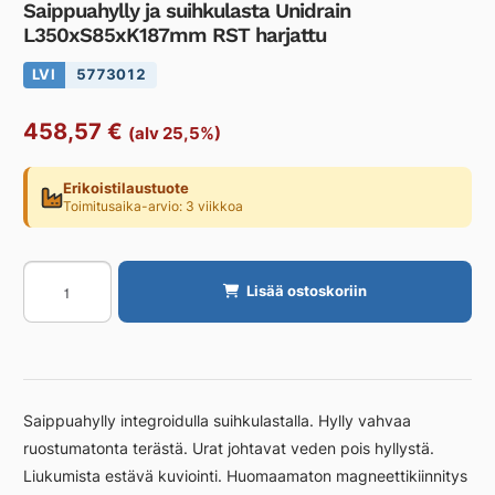
Saippuahylly ja suihkulasta Unidrain
L350xS85xK187mm RST harjattu
LVI
5773012
458,57
€
(alv 25,5%)
Erikoistilaustuote
Toimitusaika-arvio: 3 viikkoa
Saippuahylly
Lisää ostoskoriin
ja
suihkulasta
Unidrain
L350xS85xK187mm
RST
Saippuahylly integroidulla suihkulastalla. Hylly vahvaa
harjattu
ruostumatonta terästä. Urat johtavat veden pois hyllystä.
määrä
Liukumista estävä kuviointi. Huomaamaton magneettikiinnitys