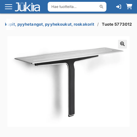
Hae tuotteita...
Siirry
Siirry
navigointiin
sisältöön
uakupit, pyyhetangot, pyyhekoukut, roskakorit
Tuote 5773012