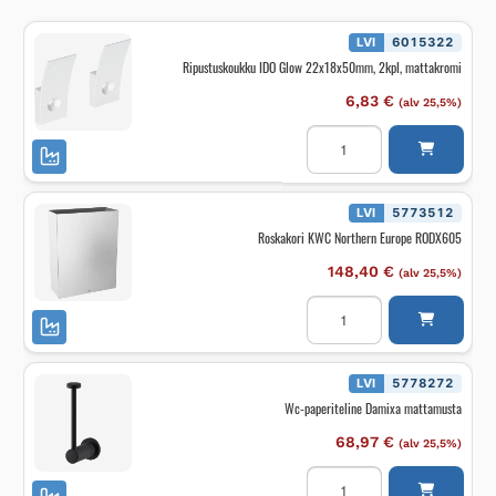
LVI
6015322
Ripustuskoukku IDO Glow 22x18x50mm, 2kpl, mattakromi
6,83
€
(alv 25,5%)
Ripustuskoukku
IDO
Glow
22x18x50mm,
2kpl,
mattakromi
LVI
5773512
määrä
Roskakori KWC Northern Europe RODX605
148,40
€
(alv 25,5%)
Roskakori
KWC
Northern
Europe
RODX605
määrä
LVI
5778272
Wc-paperiteline Damixa mattamusta
68,97
€
(alv 25,5%)
Wc-
paperiteline