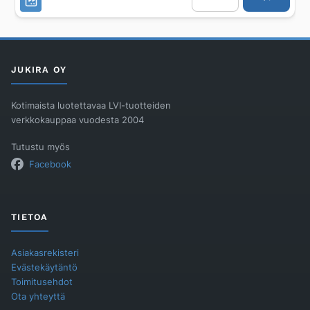
Damixa
mattamusta
määrä
JUKIRA OY
Kotimaista luotettavaa LVI-tuotteiden
verkkokauppaa vuodesta 2004
Tutustu myös
Facebook
TIETOA
Asiakasrekisteri
Evästekäytäntö
Toimitusehdot
Ota yhteyttä