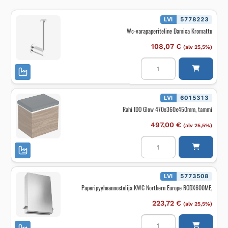
LVI
5778223
Wc-varapaperiteline Damixa Kromattu
108,07
€
(alv 25,5%)
Wc-
varapaperiteline
Damixa
Kromattu
määrä
LVI
6015313
Rahi IDO Glow 470x360x450mm, tammi
497,00
€
(alv 25,5%)
Rahi
IDO
Glow
470x360x450mm,
tammi
määrä
LVI
5773508
Paperipyyheannostelija KWC Northern Europe RODX600ME,
223,72
€
(alv 25,5%)
Paperipyyheannostelija
KWC