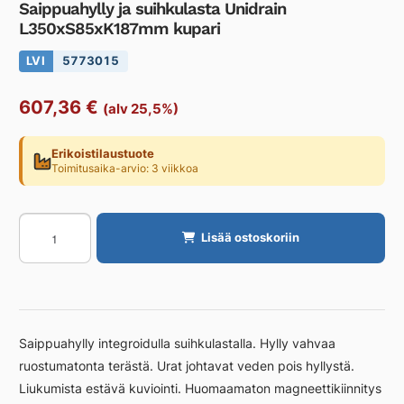
Saippuahylly ja suihkulasta Unidrain
L350xS85xK187mm kupari
LVI
5773015
607,36
€
(alv 25,5%)
Erikoistilaustuote
Toimitusaika-arvio: 3 viikkoa
Saippuahylly
Lisää ostoskoriin
ja
suihkulasta
Unidrain
L350xS85xK187mm
kupari
Saippuahylly integroidulla suihkulastalla. Hylly vahvaa
määrä
ruostumatonta terästä. Urat johtavat veden pois hyllystä.
Liukumista estävä kuviointi. Huomaamaton magneettikiinnitys