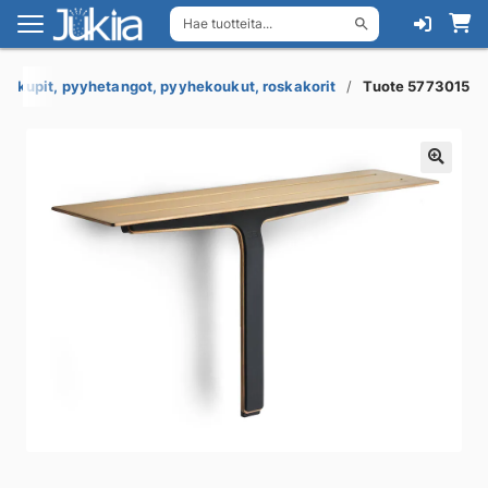
Hae tuotteita...
Siirry
Siirry
navigointiin
sisältöön
uakupit, pyyhetangot, pyyhekoukut, roskakorit
Tuote 5773015