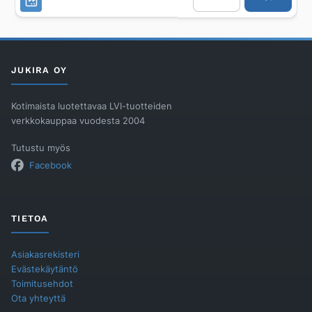
Northern
Europe
RODX600ME,
määrä
JUKIRA OY
Kotimaista luotettavaa LVI-tuotteiden
verkkokauppaa vuodesta 2004
Tutustu myös
Facebook
TIETOA
Asiakasrekisteri
Evästekäytäntö
Toimitusehdot
Ota yhteyttä