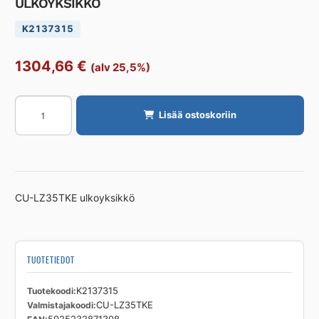
ULKOYKSIKKÖ
K2137315
1304,66
€
(alv 25,5%)
ILMALÄMPÖPUMPPU
Lisää ostoskoriin
PANASONIC
CU-
LZ35TKE
ULKOYKSIKKÖ
määrä
CU-LZ35TKE ulkoyksikkö
TUOTETIEDOT
Tuotekoodi
K2137315
Valmistajakoodi
CU-LZ35TKE