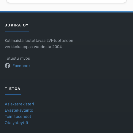
18
SISÄYKSIKKÖ
R32
määrä
JUKIRA OY
Kotimaista luotettavaa LVI-tuotteiden
verkkokauppaa vuodesta 2004
Tutustu myös
Facebook
TIETOA
Asiakasrekisteri
Evästekäytäntö
Toimitusehdot
Ota yhteyttä