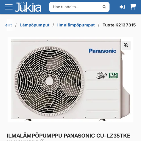
Hae tuotteita...
Siirry
Siirry
navigointiin
sisältöön
raosat
Lämpöpumput
Ilmalämpöpumput
Tuote K2137315
ILMALÄMPÖPUMPPU PANASONIC CU-LZ35TKE