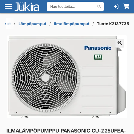
Hae tuotteita...
Siirry
Siirry
navigointiin
sisältöön
raosat
Lämpöpumput
Ilmalämpöpumput
Tuote K2137735
ILMALÄMPÖPUMPPU PANASONIC CU-Z25UFEA-