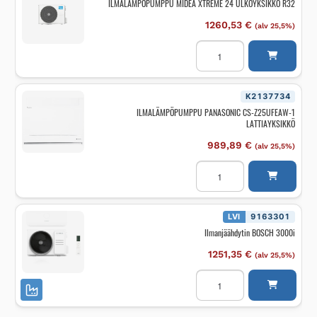
ILMALÄMPÖPUMPPU MIDEA XTREME 24 ULKOYKSIKKÖ R32
1260,53
€
(alv 25,5%)
ILMALÄMPÖPUMPPU
MIDEA
XTREME
24
ULKOYKSIKKÖ
R32
K2137734
määrä
ILMALÄMPÖPUMPPU PANASONIC CS-Z25UFEAW-1
LATTIAYKSIKKÖ
989,89
€
(alv 25,5%)
ILMALÄMPÖPUMPPU
PANASONIC
CS-
Z25UFEAW-
1
LATTIAYKSIKKÖ
LVI
9163301
määrä
Ilmanjäähdytin BOSCH 3000i
1251,35
€
(alv 25,5%)
Ilmanjäähdytin
BOSCH
3000i
määrä