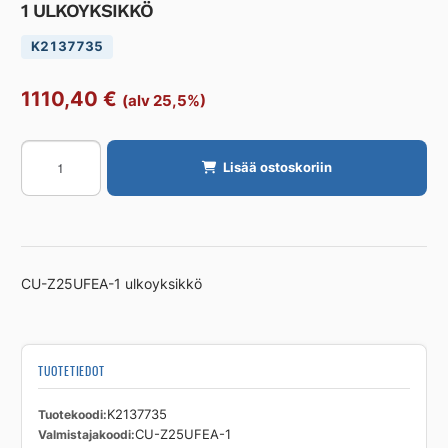
1 ULKOYKSIKKÖ
K2137735
1110,40
€
(alv 25,5%)
ILMALÄMPÖPUMPPU
Lisää ostoskoriin
PANASONIC
CU-
Z25UFEA-
1
ULKOYKSIKKÖ
CU-Z25UFEA-1 ulkoyksikkö
määrä
TUOTETIEDOT
Tuotekoodi
K2137735
Valmistajakoodi
CU-Z25UFEA-1