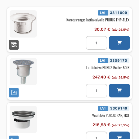
LVI
3311609
Korotusrengas lattiakaivolle PURUS FHP-FLEX
30,07
€
(alv 25,5%)
Korotusrengas
lattiakaivolle
PURUS
FHP-
FLEX
määrä
LVI
3309170
Lattiakaivo PURUS Balder 50 R
247,40
€
(alv 25,5%)
Lattiakaivo
PURUS
Balder
50
R
määrä
LVI
3309146
Vesilukko PURUS RAN, HST
218,58
€
(alv 25,5%)
Vesilukko
PURUS