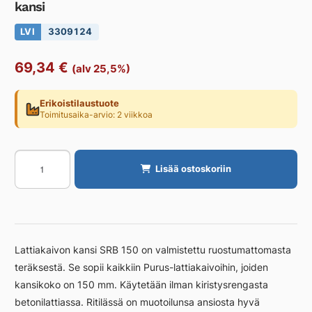
kansi
LVI
3309124
69,34
€
(alv 25,5%)
Erikoistilaustuote
Toimitusaika-arvio: 2 viikkoa
Lattiakaivon
Lisää ostoskoriin
kansi
PURUS
SRB
150
ei
Lattiakaivon kansi SRB 150 on valmistettu ruostumattomasta
putkireikää,
teräksestä. Se sopii kaikkiin Purus-lattiakaivoihin, joiden
kansi
kansikoko on 150 mm. Käytetään ilman kiristysrengasta
määrä
betonilattiassa. Ritilässä on muotoilunsa ansiosta hyvä