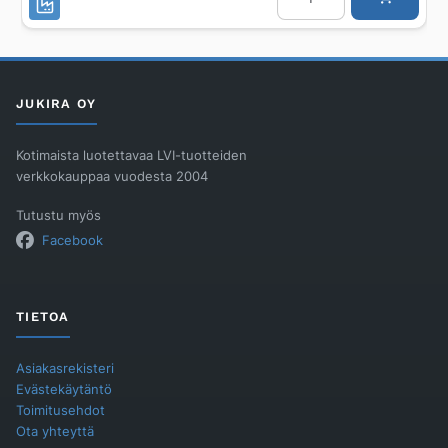
RAN,
HST
määrä
JUKIRA OY
Kotimaista luotettavaa LVI-tuotteiden
verkkokauppaa vuodesta 2004
Tutustu myös
Facebook
TIETOA
Asiakasrekisteri
Evästekäytäntö
Toimitusehdot
Ota yhteyttä