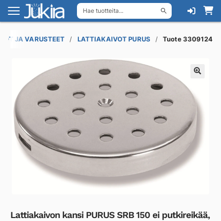
Hae tuotteita...
Siirry
Siirry
navigointiin
sisältöön
IVOT JA VARUSTEET
LATTIAKAIVOT PURUS
Tuote 3309124
Lattiakaivon kansi PURUS SRB 150 ei putkireikää,