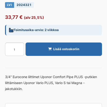
LVI
2024321
33,77
€
(alv 25,5%)
Toimitusaika-arvio: 2 viikkoa
Liitin
Lisää ostoskoriin
UPONOR
VARIO
25x2,3-
G3/4"FT
EUROCONE
3/4“ Eurocone liittimet Uponor Comfort Pipe PLUS -putkien
määrä
liittämiseen Uponor Vario PLUS, Vario S tai Magna -
jakotukkiin.