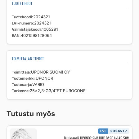
TUOTETIEDOT
Tuotekoodi
2024321
LVI-numero
2024321
Valmistajakoodi
1065291
EAN
4021598128064
TOIMITTAJAN TIEDOT
Toimittaja
UPONOR SUOMI OY
Tuotemerkki
UPONOR
Tuotesarja
VARIO
Tarkenne
25x2,3-G3/4"FT EUROCONE
Tutustu myös
LVI
2024517
Bus kaapeli UPONOR SMATRIX BASE A-145 50M