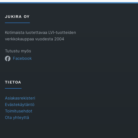
143
LANGALLINEN
JULK.
TILAN
JUKIRA OY
määrä
Kotimaista luotettavaa LVI-tuotteiden
verkkokauppaa vuodesta 2004
Tutustu myös
Facebook
TIETOA
Asiakasrekisteri
Evästekäytäntö
Toimitusehdot
Ota yhteyttä