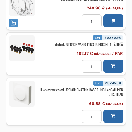
240,98
€
(alv 25,5%)
Bus
kaapeli
UPONOR
SMATRIX
BASE
A-
LVI
2025026
145
Jakotukki UPONOR VARIO PLUS EUROCONE 4-LÄHTÖÄ
50M
määrä
182,17
€
/
PAR
(alv 25,5%)
Jakotukki
UPONOR
VARIO
PLUS
EUROCONE
4-
LVI
2024534
LÄHTÖÄ
Huonetermostaatti UPONOR SMATRIX BASE T-143 LANGALLINEN
määrä
JULK. TILAN
60,88
€
(alv 25,5%)
Huonetermostaatti
UPONOR
SMATRIX
BASE
T-