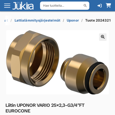
Hae tuotteita...
Siirry
Siirry
navigointiin
sisältöön
aosat
Lattialämmitysjärjestelmät
Uponor
Tuote 2024321
Liitin UPONOR VARIO 25×2,3-G3/4″FT
EUROCONE