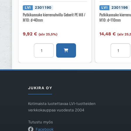
LVI
2301190
LVI
2301196
Putkikannake kierremuhvilla Geberit PE M8 /
Putkikannake kierremu
M10: d=40mm
M10: d=110mm
9,92
€
14,48
€
(alv 25,5%)
(alv 25
Putkikannake
Putkikann
kierremuhvilla
kierremuhv
Geberit
Geberit
PE
PE
M8
M8
/
/
M10:
M10:
JUKIRA OY
d=40mm
d=110mm
määrä
määrä
Kotimaista luotettavaa LVI-tuotteiden
verkkokauppaa vuodesta 2004
Tutustu myös
Facebook