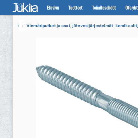
Etusivu
Tuotteet
Toimitusehdot
Ota yht
Siirry
Siirry
navigointiin
sisältöön
Tuotteet
Viemäriputket ja osat, jätevesijärjestelmät, kemikaalit,