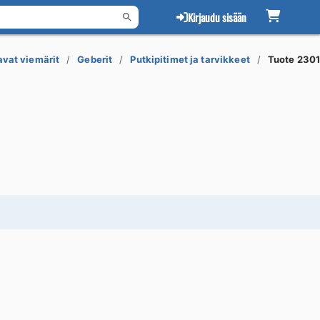
Kirjaudu sisään
avat viemärit
Geberit
Putkipitimet ja tarvikkeet
Tuote 230