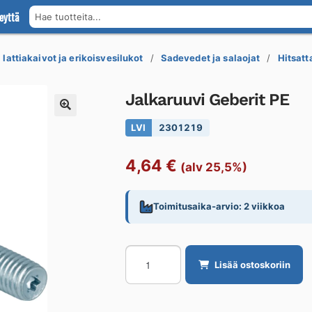
eyttä
Hae tuotteita...
 lattiakaivot ja erikoisvesilukot
Sadevedet ja salaojat
Hitsatt
Jalkaruuvi Geberit PE
LVI
2301219
4,64
€
(alv 25,5%)
Toimitusaika-arvio: 2 viikkoa
Jalkaruuvi
Lisää ostoskoriin
Geberit
PE
määrä