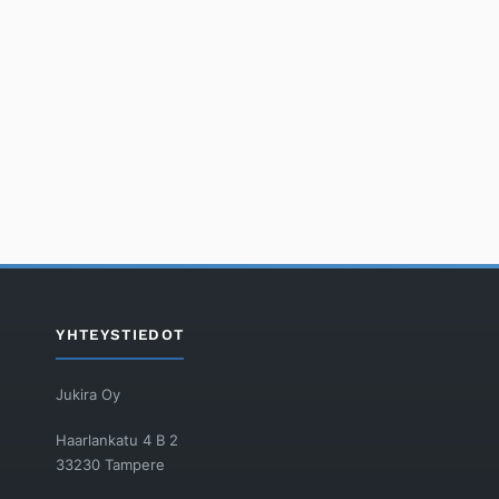
YHTEYSTIEDOT
Jukira Oy
Haarlankatu 4 B 2
33230 Tampere