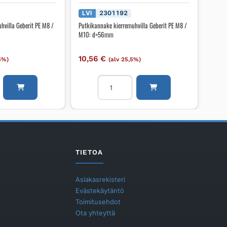
LVI
2301192
hvilla Geberit PE M8 /
Putkikannake kierremuhvilla Geberit PE M8 /
M10: d=56mm
10,56
€
,5%)
(alv 25,5%)
ake
Putkikannake
illa
kierremuhvilla
Geberit
PE
M8
/
M10:
TIETOA
d=56mm
määrä
Asiakasrekisteri
Evästekäytäntö
Toimitusehdot
Ota yhteyttä