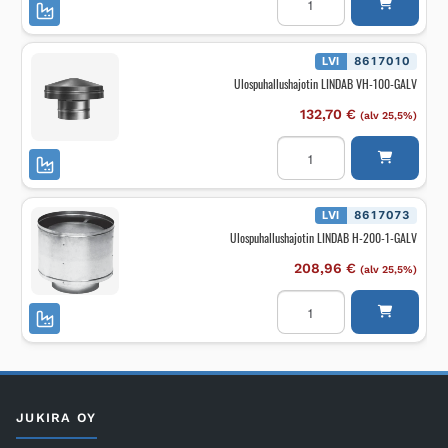
LINDAB
VH-
400-
GALV
määrä
LVI
8617010
Ulospuhallushajotin LINDAB VH-100-GALV
132,70
€
(alv 25,5%)
Ulospuhallushajotin
LINDAB
VH-
100-
GALV
määrä
LVI
8617073
Ulospuhallushajotin LINDAB H-200-1-GALV
208,96
€
(alv 25,5%)
Ulospuhallushajotin
LINDAB
H-
200-
1-
GALV
määrä
JUKIRA OY