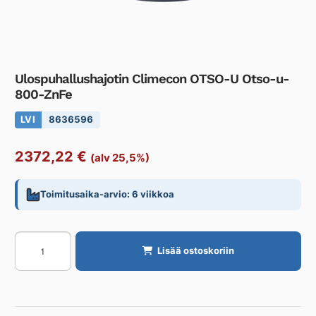
Ulospuhallushajotin Climecon OTSO-U Otso-u-
800-ZnFe
LVI
8636596
2372,22
€
(alv 25,5%)
Toimitusaika-arvio: 6 viikkoa
Ulospuhallushajotin
Lisää ostoskoriin
Climecon
OTSO-
U
Otso-