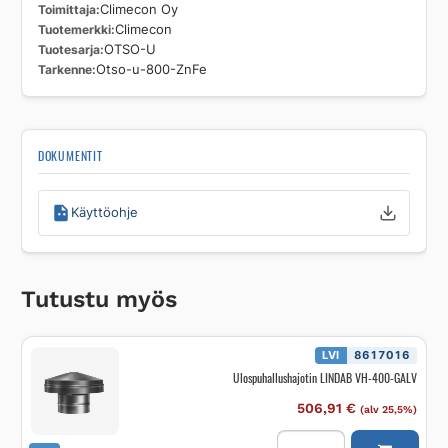
Toimittaja
Climecon Oy
Tuotemerkki
Climecon
Tuotesarja
OTSO-U
Tarkenne
Otso-u-800-ZnFe
DOKUMENTIT
Käyttöohje
Tutustu myös
LVI
8617016
Ulospuhallushajotin LINDAB VH-400-GALV
506,91
€
(alv 25,5%)
Ulospuhallushajotin