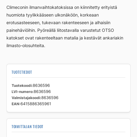
u-
Climeconin ilmanvaihtokatoksissa on kiinnitetty erityistä
800-
huomiota tyylikkääseen ulkonäköön, korkeaan
ZnFe
erotusasteeseen, tukevaan rakenteeseen ja alhaisiin
määrä
painehäviöihin. Pyöreällä liitostavalla varustetut OTSO
katokset ovat rakenteeltaan matalia ja kestävät ankariakin
ilmasto-olosuhteita.
TUOTETIEDOT
Tuotekoodi
8636596
LVI-numero
8636596
Valmistajakoodi
8636596
EAN
6415886365961
TOIMITTAJAN TIEDOT