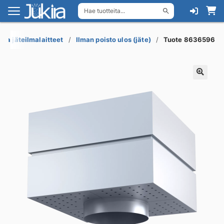
Hae tuotteita...
Siirry
Siirry
navigointiin
sisältöön
s ja jäteilmalaitteet
Ilman poisto ulos (jäte)
Tuote 8636596