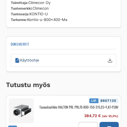
Toimittaja
Climecon Oy
Tuotemerkki
Climecon
Tuotesarja
KONTIO-U
Tarkenne
Kontio-u-800x400-Ma
DOKUMENTIT
Käyttöohje
Tutustu myös
LVI
8607135
Tasauslaatikko HALTON PRL PRL/D-800-150-315,ES=Y,AT=P,OM
384,72
€
(alv 25,5%)
Tasauslaatikko