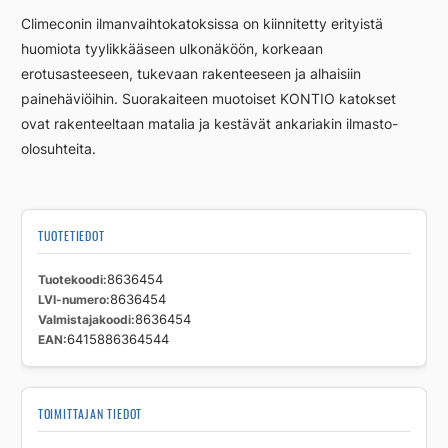
u-
Climeconin ilmanvaihtokatoksissa on kiinnitetty erityistä
800x400-
huomiota tyylikkääseen ulkonäköön, korkeaan
Ma
erotusasteeseen, tukevaan rakenteeseen ja alhaisiin
määrä
painehäviöihin. Suorakaiteen muotoiset KONTIO katokset
ovat rakenteeltaan matalia ja kestävät ankariakin ilmasto-
olosuhteita.
TUOTETIEDOT
Tuotekoodi
8636454
LVI-numero
8636454
Valmistajakoodi
8636454
EAN
6415886364544
TOIMITTAJAN TIEDOT