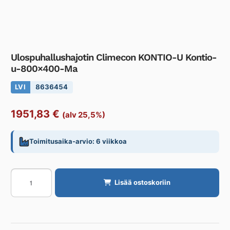
Ulospuhallushajotin Climecon KONTIO-U Kontio-
u-800×400-Ma
LVI
8636454
1951,83
€
(alv 25,5%)
Toimitusaika-arvio: 6 viikkoa
Ulospuhallushajotin
Lisää ostoskoriin
Climecon
KONTIO-
U
Kontio-