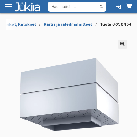
Hae tuotteita...
Siirry
Siirry
navigointiin
sisältöön
 Säleiköt, Katokset
Raitis ja jäteilmalaitteet
Tuote 8636454