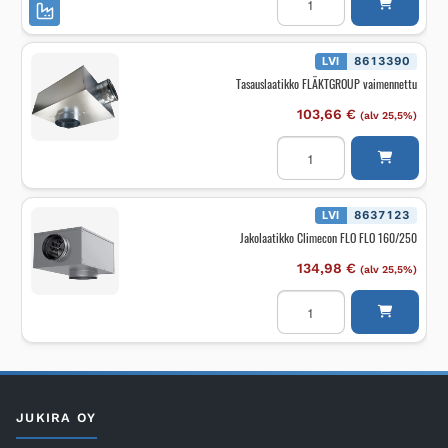
HALTON
PRL
PRL/D-
800-
150-
LVI
8613390
315,ES=Y,AT=P,OM
Tasauslaatikko FLÄKTGROUP vaimennettu
määrä
103,66
€
(alv 25,5%)
Tasauslaatikko
FLÄKTGROUP
vaimennettu
määrä
LVI
8637123
Jakolaatikko Climecon FLO FLO 160/250
134,98
€
(alv 25,5%)
Jakolaatikko
Climecon
FLO
FLO
160/250
määrä
JUKIRA OY