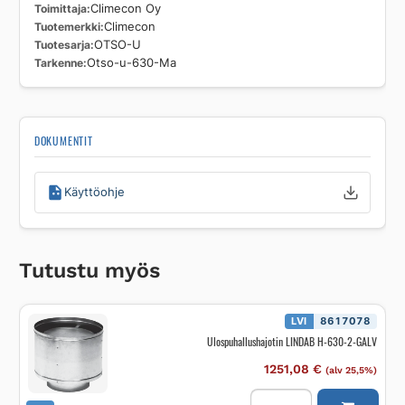
Toimittaja
Climecon Oy
Tuotemerkki
Climecon
Tuotesarja
OTSO-U
Tarkenne
Otso-u-630-Ma
DOKUMENTIT
Käyttöohje
Tutustu myös
LVI
8617078
Ulospuhallushajotin LINDAB H-630-2-GALV
1251,08
€
(alv 25,5%)
Ulospuhallushajotin