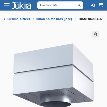
Hae tuotteita...
Siirry
Siirry
navigointiin
sisältöön
s ja jäteilmalaitteet
Ilman poisto ulos (jäte)
Tuote 8636407