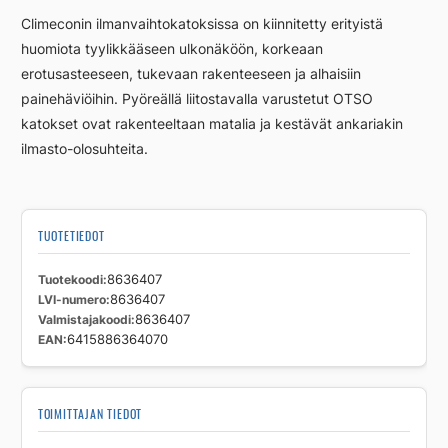
u-
Climeconin ilmanvaihtokatoksissa on kiinnitetty erityistä
630-
huomiota tyylikkääseen ulkonäköön, korkeaan
Ma
erotusasteeseen, tukevaan rakenteeseen ja alhaisiin
määrä
painehäviöihin. Pyöreällä liitostavalla varustetut OTSO
katokset ovat rakenteeltaan matalia ja kestävät ankariakin
ilmasto-olosuhteita.
TUOTETIEDOT
Tuotekoodi
8636407
LVI-numero
8636407
Valmistajakoodi
8636407
EAN
6415886364070
TOIMITTAJAN TIEDOT