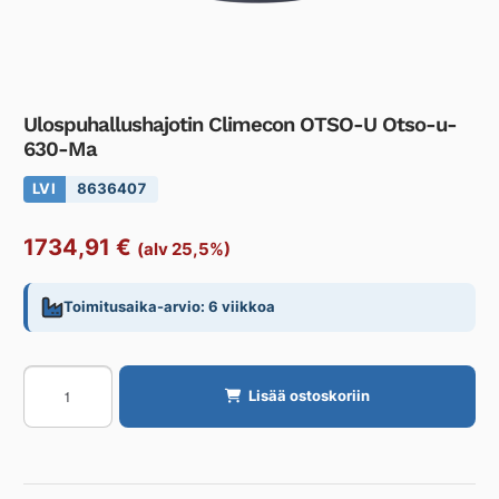
Ulospuhallushajotin Climecon OTSO-U Otso-u-
630-Ma
LVI
8636407
1734,91
€
(alv 25,5%)
Toimitusaika-arvio: 6 viikkoa
Ulospuhallushajotin
Lisää ostoskoriin
Climecon
OTSO-
U
Otso-