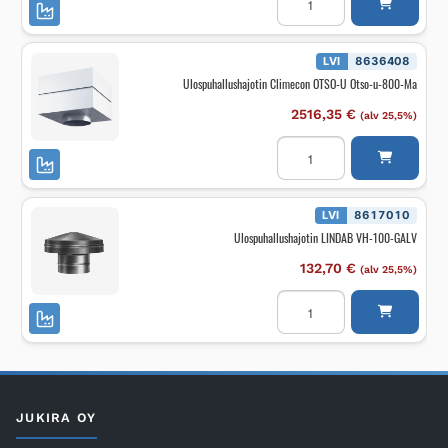
LINDAB
H-
630-
2-
GALV
LVI
8636408
määrä
Ulospuhallushajotin Climecon OTSO-U Otso-u-800-Ma
2516,35
€
(alv 25,5%)
Ulospuhallushajotin
Climecon
OTSO-
U
Otso-
u-
LVI
8617010
800-
Ulospuhallushajotin LINDAB VH-100-GALV
Ma
määrä
132,70
€
(alv 25,5%)
Ulospuhallushajotin
LINDAB
VH-
100-
GALV
määrä
JUKIRA OY