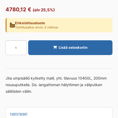
4780,12
€
(alv 25,5%)
Erikoistilaustuote
Toimitusaika-arvio: 3 viikkoa
Umpisäiliö
Lisää ostoskoriin
JITA
SAKO
Umpisäiliö
10400L,
tp
Jita umpisäiliö kytketty malli, yht. tilavuus 10400L, 200mm
ø200mm
nousuputkella. Sis. langattoman hälyttimen ja väliputken
määrä
säiliöiden väliin.
TUOTETIEDOT