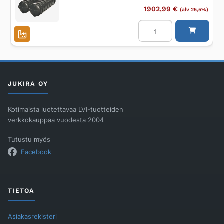
1902,99
€
(alv 25,5%)
Lokasäiliö
ROTH
Roth
Twinbloc®
1500
umpisäiliö
määrä
JUKIRA OY
Kotimaista luotettavaa LVI-tuotteiden
verkkokauppaa vuodesta 2004
Tutustu myös
Facebook
TIETOA
Asiakasrekisteri