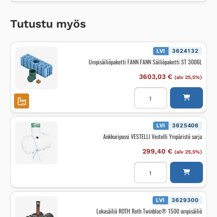
Tutustu myös
LVI
3624132
Umpisäiliöpaketti FANN FANN Säiliöpaketti ST 3006L
3603,03
€
(alv 25,5%)
Umpisäiliöpaketti
FANN
FANN
Säiliöpaketti
ST
3006L
LVI
3625406
määrä
Ankkuripussi VESTELLI Vestelli Ympäristö sarja
299,40
€
(alv 25,5%)
Ankkuripussi
VESTELLI
Vestelli
Ympäristö
sarja
määrä
LVI
3629300
Lokasäiliö ROTH Roth Twinbloc® 1500 umpisäiliö