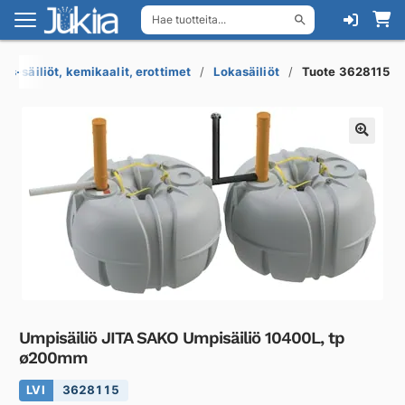
Hae tuotteita...
Siirry
Siirry
navigointiin
sisältöön
us-säiliöt, kemikaalit, erottimet
Lokasäiliöt
Tuote 3628115
Umpisäiliö JITA SAKO Umpisäiliö 10400L, tp
ø200mm
LVI
3628115