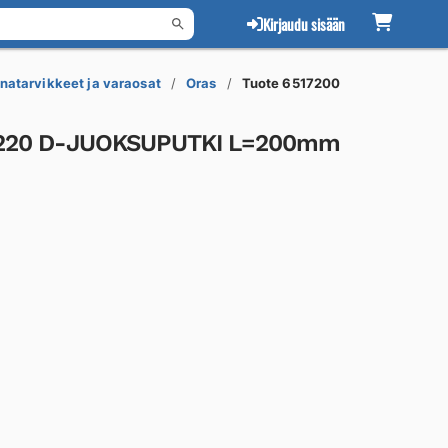
Kirjaudu sisään
natarvikkeet ja varaosat
Oras
Tuote 6517200
1220 D-JUOKSUPUTKI L=200mm