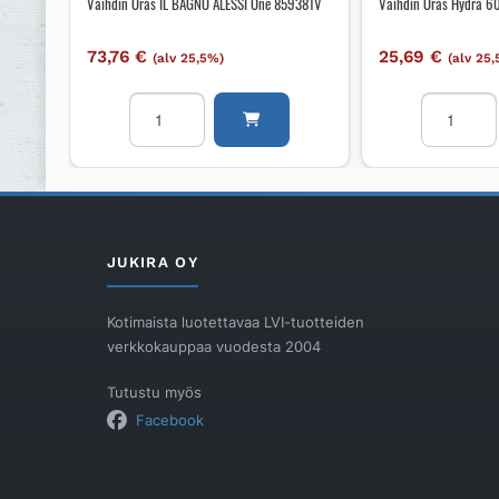
Vaihdin Oras IL BAGNO ALESSI One 859381V
Vaihdin Oras Hydra 
73,76
€
25,69
€
(alv 25,5%)
(alv 25
Vaihdin
Vaihdin
Oras
Oras
IL
Hydra
BAGNO
600358V
ALESSI
määrä
One
859381V
JUKIRA OY
määrä
Kotimaista luotettavaa LVI-tuotteiden
verkkokauppaa vuodesta 2004
Tutustu myös
Facebook