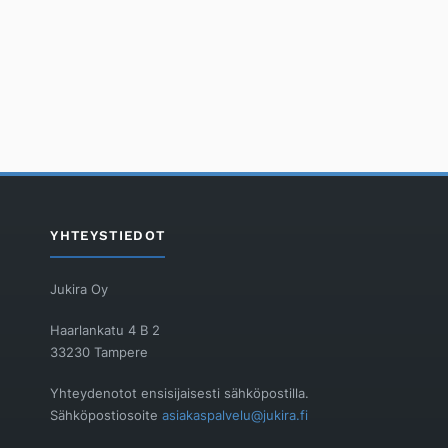
YHTEYSTIEDOT
Jukira Oy
Haarlankatu 4 B 2
33230 Tampere
Yhteydenotot ensisijaisesti sähköpostilla.
Sähköpostiosoite
asiakaspalvelu@jukira.fi