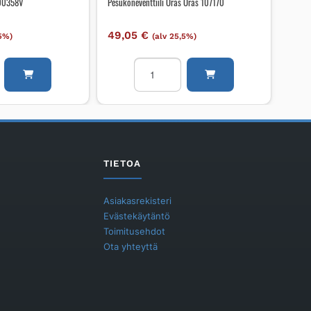
600358V
Pesukoneventtiili Oras Oras 107170
49,05
€
,5%)
(alv 25,5%)
Pesukoneventtiili
Oras
Oras
107170
määrä
TIETOA
Asiakasrekisteri
Evästekäytäntö
Toimitusehdot
Ota yhteyttä