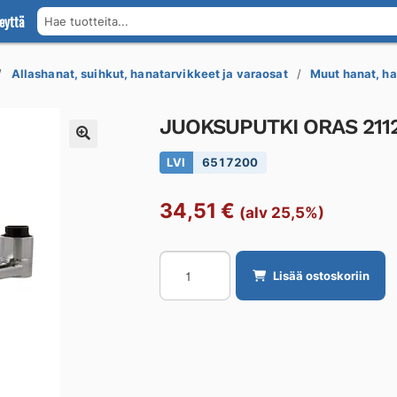
eyttä
Hae tuotteita...
Allashanat, suihkut, hanatarvikkeet ja varaosat
Muut hanat, ha
JUOKSUPUTKI ORAS 21
LVI
6517200
34,51
€
(alv 25,5%)
JUOKSUPUTKI
Lisää ostoskoriin
ORAS
211220
D-
JUOKSUPUTKI
L=200mm
määrä