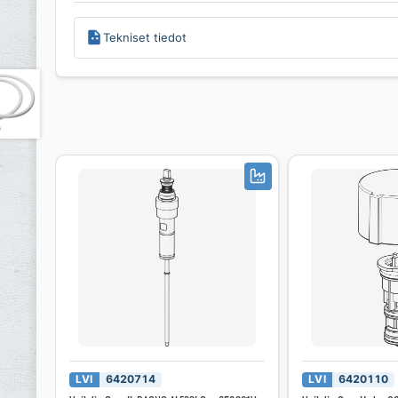
Tekniset tiedot
LVI
6420714
LVI
6420110