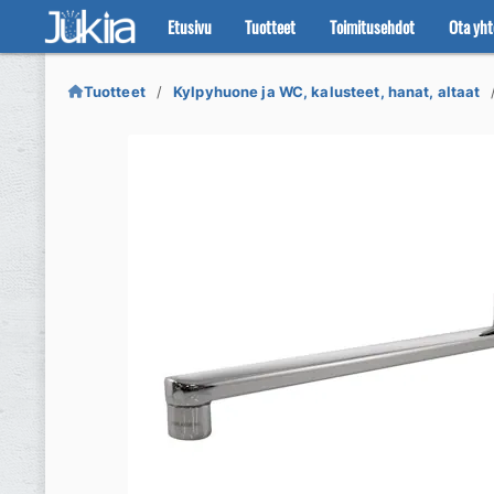
Etusivu
Tuotteet
Toimitusehdot
Ota yht
Siirry
Siirry
navigointiin
sisältöön
Tuotteet
Kylpyhuone ja WC, kalusteet, hanat, altaat