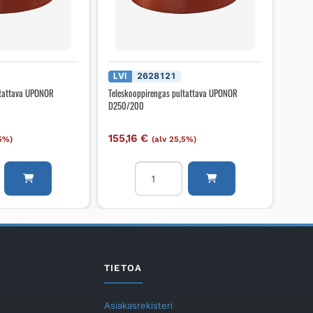
LVI
2628121
ltattava UPONOR
Teleskooppirengas pultattava UPONOR
D250/200
155,16
€
,5%)
(alv 25,5%)
pirengas
Teleskooppirengas
pultattava
UPONOR
D250/200
määrä
TIETOA
Asiakasrekisteri