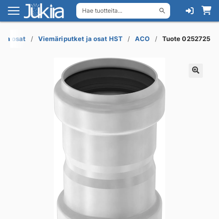
Hae tuotteita...
Siirry
Siirry
navigointiin
sisältöön
 ja osat
Viemäriputket ja osat HST
ACO
Tuote 0252725