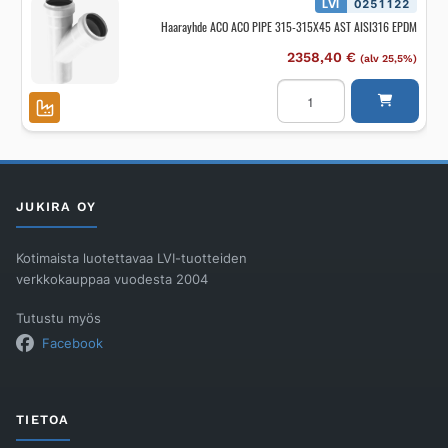
AISI316
LVI
0251122
EPDM
Haarayhde ACO ACO PIPE 315-315X45 AST AISI316 EPDM
määrä
2358,40
€
(alv 25,5%)
Haarayhde
ACO
ACO
PIPE
315-
315X45
AST
AISI316
EPDM
JUKIRA OY
määrä
Kotimaista luotettavaa LVI-tuotteiden
verkkokauppaa vuodesta 2004
Tutustu myös
Facebook
TIETOA