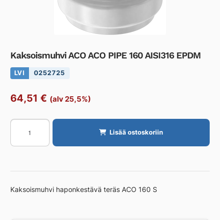
Kaksoismuhvi ACO ACO PIPE 160 AISI316 EPDM
LVI
0252725
64,51
€
(alv 25,5%)
Kaksoismuhvi
Lisää ostoskoriin
ACO
ACO
PIPE
160
AISI316
Kaksoismuhvi haponkestävä teräs ACO 160 S
EPDM
määrä