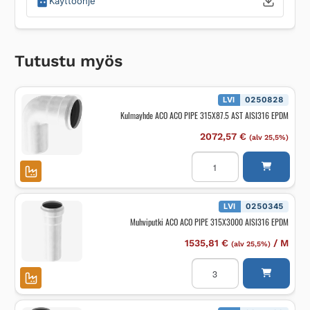
Käyttöohje
Tutustu myös
LVI
0250828
Kulmayhde ACO ACO PIPE 315X87.5 AST AISI316 EPDM
2072,57
€
(alv 25,5%)
Kulmayhde
ACO
ACO
PIPE
315X87.5
AST
LVI
0250345
AISI316
Muhviputki ACO ACO PIPE 315X3000 AISI316 EPDM
EPDM
määrä
1535,81
€
/
M
(alv 25,5%)
Muhviputki
ACO
ACO
PIPE
315X3000