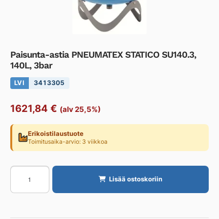
Paisunta-astia PNEUMATEX STATICO SU140.3,
140L, 3bar
LVI
3413305
1621,84
€
(alv 25,5%)
Erikoistilaustuote
Toimitusaika-arvio: 3 viikkoa
Paisunta-
Lisää ostoskoriin
astia
PNEUMATEX
STATICO
SU140.3,