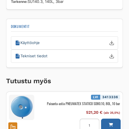
Tarkenne
SU140.3, 140L, 3bar
DOKUMENTIT
Käyttöohje
Tekniset tiedot
Tutustu myös
LVI
3413336
Paisunta-astia PNEUMATEX STATICO SD80.10, 80L, 10 bar
521,20
€
(alv 25,5%)
Paisunta-
astia
PNEUMATEX