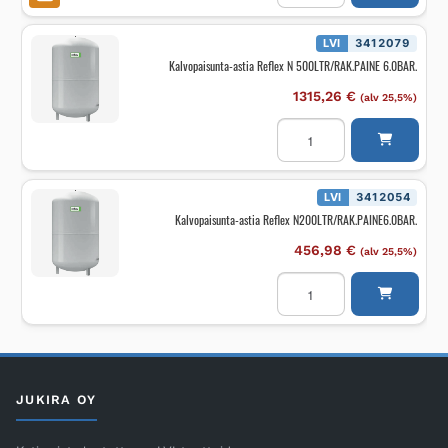
STATICO
SD80.10,
80L,
LVI
3412079
10
Kalvopaisunta-astia Reflex N 500LTR/RAK.PAINE 6.0BAR.
bar
määrä
1315,26
€
(alv 25,5%)
Kalvopaisunta-
astia
Reflex
N
500LTR/RAK.PAINE
6.0BAR.
LVI
3412054
määrä
Kalvopaisunta-astia Reflex N200LTR/RAK.PAINE6.0BAR.
456,98
€
(alv 25,5%)
Kalvopaisunta-
astia
Reflex
N200LTR/RAK.PAINE6.0B
määrä
JUKIRA OY