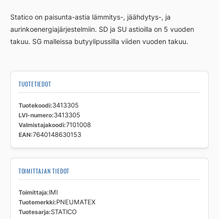
140L,
Statico on paisunta-astia lämmitys-, jäähdytys-, ja
3bar
aurinkoenergiajärjestelmiin. SD ja SU astioilla on 5 vuoden
määrä
takuu. SG malleissa butyylipussilla viiden vuoden takuu.
TUOTETIEDOT
Tuotekoodi
3413305
LVI-numero
3413305
Valmistajakoodi
7101008
EAN
7640148630153
TOIMITTAJAN TIEDOT
Toimittaja
IMI
Tuotemerkki
PNEUMATEX
Tuotesarja
STATICO