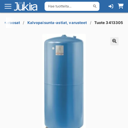
Hae tuotteita...
Siirry
Siirry
navigointiin
sisältöön
ja varaosat
Kalvopaisunta-astiat, varusteet
Tuote 3413305