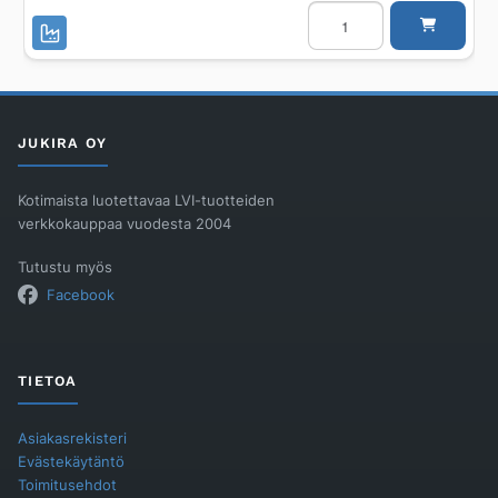
Käsisuihkusetti
hansgrohe
Croma
100
VARIO
PORTER'S
/
1,60M
/KROMI
JUKIRA OY
määrä
Kotimaista luotettavaa LVI-tuotteiden
verkkokauppaa vuodesta 2004
Tutustu myös
Facebook
TIETOA
Asiakasrekisteri
Evästekäytäntö
Toimitusehdot