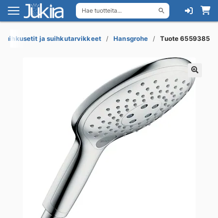
Hae tuotteita...
Siirry
Siirry
navigointiin
sisältöön
Suihkusetit ja suihkutarvikkeet
Hansgrohe
Tuote 6559385