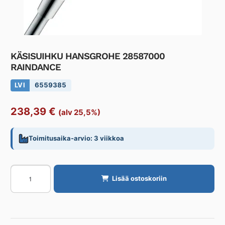
KÄSISUIHKU HANSGROHE 28587000
RAINDANCE
LVI
6559385
238,39
€
(alv 25,5%)
Toimitusaika-arvio: 3 viikkoa
KÄSISUIHKU
Lisää ostoskoriin
HANSGROHE
28587000
RAINDANCE
määrä