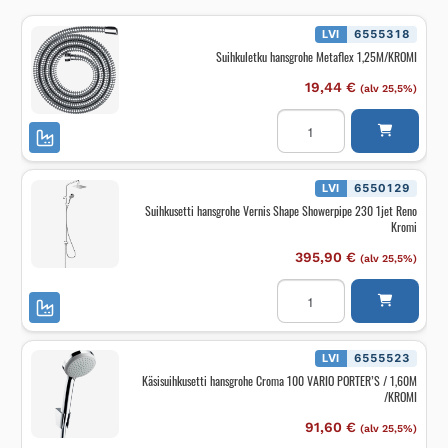
LVI
6555318
Suihkuletku hansgrohe Metaflex 1,25M/KROMI
19,44
€
(alv 25,5%)
Suihkuletku
hansgrohe
Metaflex
1,25M/KROMI
määrä
LVI
6550129
Suihkusetti hansgrohe Vernis Shape Showerpipe 230 1jet Reno
Kromi
395,90
€
(alv 25,5%)
Suihkusetti
hansgrohe
Vernis
Shape
Showerpipe
230
LVI
6555523
1jet
Käsisuihkusetti hansgrohe Croma 100 VARIO PORTER’S / 1,60M
Reno
/KROMI
Kromi
määrä
91,60
€
(alv 25,5%)