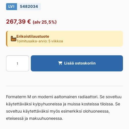
LVI
5482034
267,39
€
(alv 25,5%)
Erikoistilaustuote
Toimitusaika-arvio: 5 viikkoa
Käyttövesipatteri
Lisää ostoskoriin
Formaterm
FORMATERM
M
300X
500/K
Formaterm M on moderni aaltomainen radiaattori. Se soveltuu
määrä
käytettäväksi kylpyhuoneissa ja muissa kosteissa tiloissa. Se
soveltuu käytettäväksi myös esimerkiksi olohuoneessa,
eteisessä ja makuuhuoneessa.