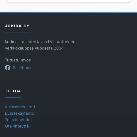
FORMATERM
M
L=700MM
määrä
JUKIRA OY
Kotimaista luotettavaa LVI-tuotteiden
verkkokauppaa vuodesta 2004
Tutustu myös
Facebook
TIETOA
Asiakasrekisteri
Evästekäytäntö
Toimitusehdot
Ota yhteyttä