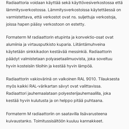
Radiaattoria voidaan käyttää sekä käyttövesiverkostossa että
lämmitysverkostossa. Lämmitysverkostoissa käytettäessä on
varmistettava, että verkostot ovat ns. suljettuja verkostoja,
joissa hapen pääsy verkostoon on estetty.
Formaterm M radiaattorin etupinta ja konvektio-osat ovat
alumiinia ja virtausputkisto kuparia. Liitäntämuhveina
käytetään sinkkikadon kestävää messinkiä. Radiaattorin
päädyt valmistetaan polyasetaalimuovista, joka soveltuu
hyvin kosteisiin tiloihin ja kestää hyvin lämpöä.
Radiaattorin vakiovärinä on valkoinen RAL 9010. Tilauksesta
myös kaikki RAL-värikartan sävyt ovat valittavissa.
Radiaattori jauhemaalataan polyesterijauhemaalilla, joka
kestää hyvin kulutusta ja on helppo pitää puhtaana.
Formaterm M radiaattoriin on saatavilla lisävarusteena
kuivaustanko. Toimitussisältöön kuuluu kannakkeet.