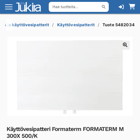
Hae tuotteita...
Siirry
Siirry
navigointiin
sisältöön
ys ja käyttövesipatterit
Käyttövesipatterit
Tuote 5482034
Käyttövesipatteri Formaterm FORMATERM M
300X 500/K