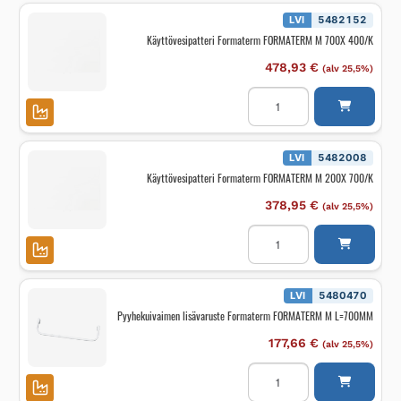
LVI
5482152
Käyttövesipatteri Formaterm FORMATERM M 700X 400/K
478,93
€
(alv 25,5%)
Käyttövesipatteri
Formaterm
FORMATERM
M
700X
400/K
LVI
5482008
määrä
Käyttövesipatteri Formaterm FORMATERM M 200X 700/K
378,95
€
(alv 25,5%)
Käyttövesipatteri
Formaterm
FORMATERM
M
200X
700/K
LVI
5480470
määrä
Pyyhekuivaimen lisävaruste Formaterm FORMATERM M L=700MM
177,66
€
(alv 25,5%)
Pyyhekuivaimen
lisävaruste
Formaterm