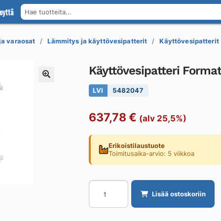
eyttä
Hae tuotteita...
 ja varaosat
Lämmitys ja käyttövesipatterit
Käyttövesipatterit
Käyttövesipatteri For
LVI
5482047
637,78
€
(alv 25,5%)
Erikoistilaustuote
Toimitusaika-arvio: 5 viikkoa
Käyttövesipatteri
Lisää ostoskoriin
Formaterm
FORMATERM