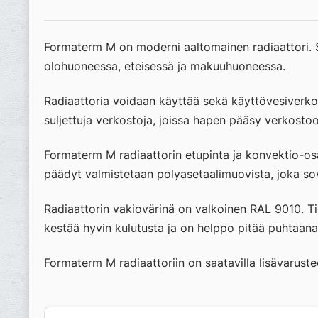
Formaterm M on moderni aaltomainen radiaattori. S
olohuoneessa, eteisessä ja makuuhuoneessa.
Radiaattoria voidaan käyttää sekä käyttövesiverko
suljettuja verkostoja, joissa hapen pääsy verkostoo
Formaterm M radiaattorin etupinta ja konvektio-osa
päädyt valmistetaan polyasetaalimuovista, joka sove
Radiaattorin vakiovärinä on valkoinen RAL 9010. Ti
kestää hyvin kulutusta ja on helppo pitää puhtaana
Formaterm M radiaattoriin on saatavilla lisävarust