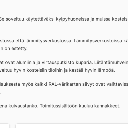
M
300X1400/FE
määrä
e soveltuu käytettäväksi kylpyhuoneissa ja muissa kosteiss
stossa että lämmitysverkostossa. Lämmitysverkostoissa käy
n on estetty.
t ovat alumiinia ja virtausputkisto kuparia. Liitäntämuhve
ltuu hyvin kosteisiin tiloihin ja kestää hyvin lämpöä.
lauksesta myös kaikki RAL-värikartan sävyt ovat valittaviss
.
eena kuivaustanko. Toimitussisältöön kuuluu kannakkeet.