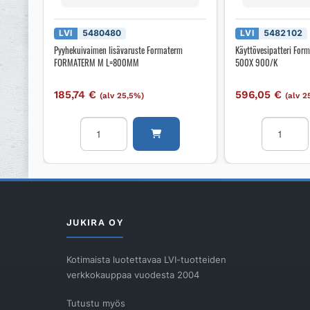
LVI
5480480
LVI
5482102
Pyyhekuivaimen lisävaruste Formaterm
Käyttövesipatteri F
FORMATERM M L=800MM
500X 900/K
185,74
€
596,05
€
(alv 25,5%)
(alv 2
Pyyhekuivaimen
Käyttövesi
lisävaruste
Formaterm
Formaterm
FORMATE
FORMATERM
M
M
500X
L=800MM
900/K
määrä
määrä
JUKIRA OY
Kotimaista luotettavaa LVI-tuotteiden
verkkokauppaa vuodesta 2004
Tutustu myös