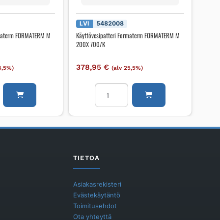
LVI
5482008
ormaterm FORMATERM M
Käyttövesipatteri Formaterm FORMATERM M
200X 700/K
378,95
€
5,5%)
(alv 25,5%)
patteri
Käyttövesipatteri
Formaterm
RM
FORMATERM
M
200X
700/K
määrä
TIETOA
Asiakasrekisteri
Evästekäytäntö
Toimitusehdot
Ota yhteyttä