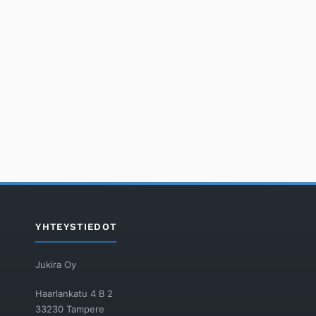
YHTEYSTIEDOT
Jukira Oy
Haarlankatu 4 B 2
33230 Tampere