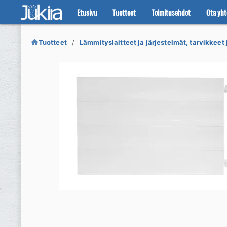
Etusivu
Tuotteet
Toimitusehdot
Ota yht
Siirry
Siirry
navigointiin
sisältöön
Tuotteet
Lämmityslaitteet ja järjestelmät, tarvikkeet