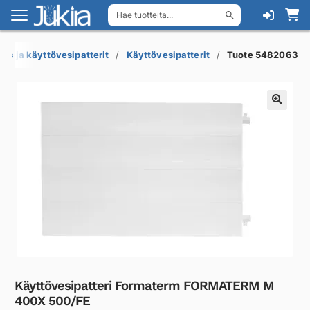
Hae tuotteita...
Siirry
Siirry
navigointiin
sisältöön
ys ja käyttövesipatterit
Käyttövesipatterit
Tuote 5482063
Käyttövesipatteri Formaterm FORMATERM M
400X 500/FE