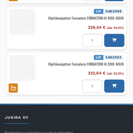
FORMATERM
M
L=800MM
LVI
5482066
määrä
Käyttövesipatteri Formaterm FORMATERM M 400X 600/K
229,54
€
(alv 25,5%)
Käyttövesipatteri
Formaterm
FORMATERM
M
400X
600/K
LVI
5482002
määrä
Käyttövesipatteri Formaterm FORMATERM M 200X 400/K
332,64
€
(alv 25,5%)
Käyttövesipatteri
Formaterm
FORMATERM
M
200X
400/K
määrä
JUKIRA OY
Kotimaista luotettavaa LVI-tuotteiden