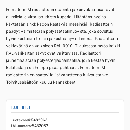
Formaterm M radiaattorin etupinta ja konvektio-osat ovat
alumiinia ja virtausputkisto kuparia. Liitäntämuhveina
käytetään sinkkikadon kestävää messinkiä. Radiaattorin
päädyt valmistetaan polyasetaalimuovista, joka soveltuu
hyvin kosteisiin tiloihin ja kestää hyvin lämpöä. Radiaattorin
vakiovärinä on valkoinen RAL 9010. Tilauksesta myös kaikki
RAL-värikartan sävyt ovat valittavissa. Radiaattori
jauhemaalataan polyesterijauhemaalilla, joka kestää hyvin
kulutusta ja on helppo pitää puhtaana. Formaterm M
radiaattoriin on saatavilla lisävarusteena kuivaustanko.
Toimitussisältöön kuuluu kannakkeet.
TUOTETIEDOT
Tuotekoodi
5482063
LVI-numero
5482063