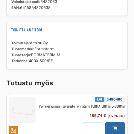
Valmistajakoodi
5482063
EAN
6415854820638
TOIMITTAJAN TIEDOT
Toimittaja
Acalor Oy
Tuotemerkki
Formaterm
Tuotesarja
FORMATERM M
Tarkenne
400X 500/FE
Tutustu myös
LVI
5480480
Pyyhekuivaimen lisävaruste Formaterm FORMATERM M L=800MM
185,74
€
(alv 25,5%)
Pyyhekuivaimen
lisävaruste
Formaterm