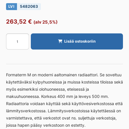
LVI
5482063
263,52
€
(alv 25,5%)
Käyttövesipatteri
Lisää ostoskoriin
Formaterm
FORMATERM
M
400X
500/FE
Formaterm M on moderni aaltomainen radiaattori. Se soveltuu
määrä
käytettäväksi kylpyhuoneissa ja muissa kosteissa tiloissa sekä
myös esimerkiksi olohuoneessa, eteisessä ja
makuuhuoneessa. Korkeus 400 mm ja leveys 500 mm.
Radiaattoria voidaan käyttää sekä käyttövesiverkostossa että
lämmitysverkostossa. Lämmitysverkostoissa käytettäessä on
varmistettava, että verkostot ovat ns. suljettuja verkostoja,
joissa hapen pääsy verkostoon on estetty.