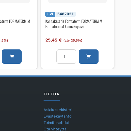
LVI
5482021
ormaterm FORMATERM M
Kannakesarja Formaterm FORMATERM M
Formaterm M kannakepussi
25,45
€
5,5%)
(alv 25,5%)
patteri
Kannakesarja
Formaterm
RM
FORMATERM
M
Formaterm
M
kannakepussi
TIETOA
määrä
Asiakasrekisteri
Evästekäytäntö
Toimitusehdot
Ota yhteyttä