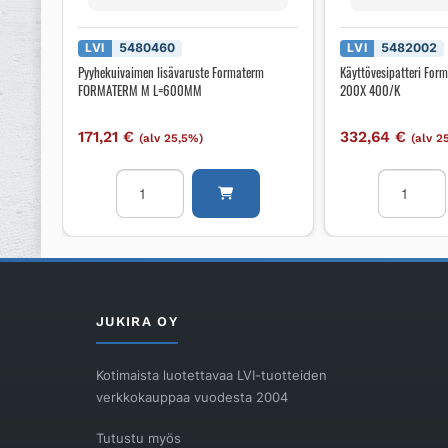
LVI
5480460
LVI
5482002
Pyyhekuivaimen lisävaruste Formaterm
Käyttövesipatteri F
FORMATERM M L=600MM
200X 400/K
171,21
€
332,64
€
(alv 25,5%)
(alv 2
Pyyhekuivaimen
Käyttövesi
lisävaruste
Formaterm
Formaterm
FORMATE
FORMATERM
M
M
200X
L=600MM
400/K
määrä
määrä
JUKIRA OY
Kotimaista luotettavaa LVI-tuotteiden
verkkokauppaa vuodesta 2004
Tutustu myös