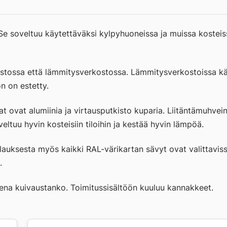
M
400X1400/FE
määrä
e soveltuu käytettäväksi kylpyhuoneissa ja muissa kosteiss
stossa että lämmitysverkostossa. Lämmitysverkostoissa käy
n on estetty.
t ovat alumiinia ja virtausputkisto kuparia. Liitäntämuhve
ltuu hyvin kosteisiin tiloihin ja kestää hyvin lämpöä.
lauksesta myös kaikki RAL-värikartan sävyt ovat valittaviss
.
eena kuivaustanko. Toimitussisältöön kuuluu kannakkeet.