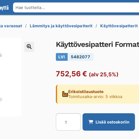
eyttä
Hae tuotteita...
 ja varaosat
Lämmitys ja käyttövesipatterit
Käyttövesipatterit
Käyttövesipatteri For
LVI
5482077
752,56
€
(alv 25,5%)
Erikoistilaustuote
Toimitusaika-arvio: 5 viikkoa
Käyttövesipatteri
Lisää ostoskoriin
Formaterm
FORMATERM