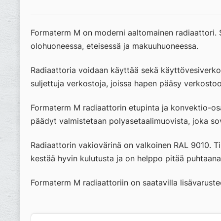
Formaterm M on moderni aaltomainen radiaattori. S
olohuoneessa, eteisessä ja makuuhuoneessa.
Radiaattoria voidaan käyttää sekä käyttövesiverko
suljettuja verkostoja, joissa hapen pääsy verkostoo
Formaterm M radiaattorin etupinta ja konvektio-osa
päädyt valmistetaan polyasetaalimuovista, joka sove
Radiaattorin vakiovärinä on valkoinen RAL 9010. Ti
kestää hyvin kulutusta ja on helppo pitää puhtaana
Formaterm M radiaattoriin on saatavilla lisävarust