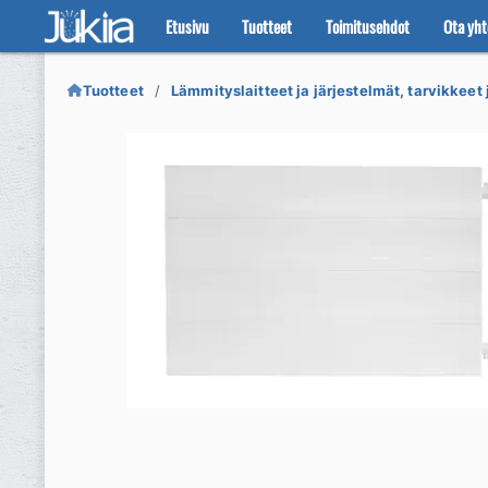
Etusivu
Tuotteet
Toimitusehdot
Ota yht
Siirry
Siirry
navigointiin
sisältöön
Tuotteet
Lämmityslaitteet ja järjestelmät, tarvikkeet