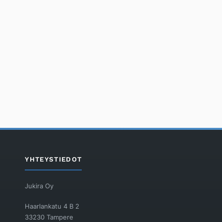
YHTEYSTIEDOT
Jukira Oy
Haarlankatu 4 B 2
33230 Tampere