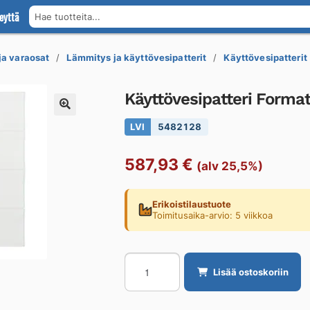
eyttä
Hae tuotteita...
 ja varaosat
Lämmitys ja käyttövesipatterit
Käyttövesipatterit
Käyttövesipatteri For
LVI
5482128
587,93
€
(alv 25,5%)
Erikoistilaustuote
Toimitusaika-arvio: 5 viikkoa
Käyttövesipatteri
Lisää ostoskoriin
Formaterm
FORMATERM