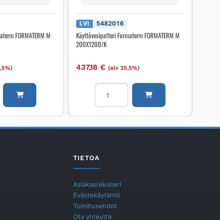
LVI
5482016
ormaterm FORMATERM M
Käyttövesipatteri Formaterm FORMATERM M
200X1200/K
437,18
€
5,5%)
(alv 25,5%)
patteri
Käyttövesipatteri
Formaterm
RM
FORMATERM
M
200X1200/K
määrä
TIETOA
Asiakasrekisteri
Evästekäytäntö
Toimitusehdot
Ota yhteyttä