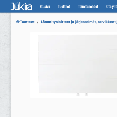
Etusivu
Tuotteet
Toimitusehdot
Ota yht
Siirry
Siirry
navigointiin
sisältöön
Tuotteet
Lämmityslaitteet ja järjestelmät, tarvikkeet