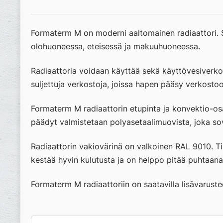
Formaterm M on moderni aaltomainen radiaattori. S
olohuoneessa, eteisessä ja makuuhuoneessa.
Radiaattoria voidaan käyttää sekä käyttövesiverko
suljettuja verkostoja, joissa hapen pääsy verkostoo
Formaterm M radiaattorin etupinta ja konvektio-osa
päädyt valmistetaan polyasetaalimuovista, joka sove
Radiaattorin vakiovärinä on valkoinen RAL 9010. Ti
kestää hyvin kulutusta ja on helppo pitää puhtaana
Formaterm M radiaattoriin on saatavilla lisävarust