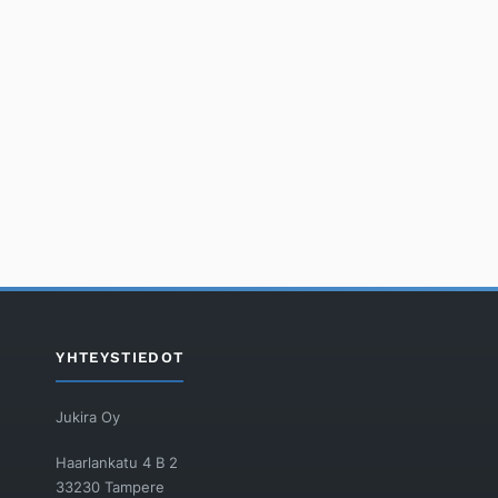
YHTEYSTIEDOT
Jukira Oy
Haarlankatu 4 B 2
33230 Tampere