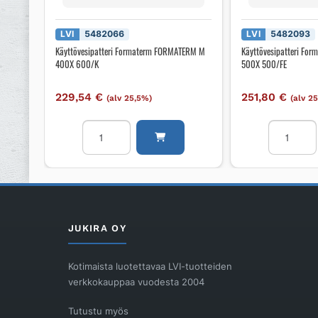
LVI
5482066
LVI
5482093
Käyttövesipatteri Formaterm FORMATERM M
Käyttövesipatteri F
400X 600/K
500X 500/FE
229,54
€
251,80
€
(alv 25,5%)
(alv 2
Käyttövesipatteri
Käyttövesi
Formaterm
Formaterm
FORMATERM
FORMATE
M
M
400X
500X
600/K
500/FE
määrä
määrä
JUKIRA OY
Kotimaista luotettavaa LVI-tuotteiden
verkkokauppaa vuodesta 2004
Tutustu myös