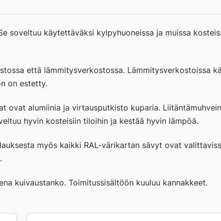
M
600X
700/K
e soveltuu käytettäväksi kylpyhuoneissa ja muissa kosteiss
määrä
stossa että lämmitysverkostossa. Lämmitysverkostoissa käy
n on estetty.
t ovat alumiinia ja virtausputkisto kuparia. Liitäntämuhve
ltuu hyvin kosteisiin tiloihin ja kestää hyvin lämpöä.
lauksesta myös kaikki RAL-värikartan sävyt ovat valittaviss
.
eena kuivaustanko. Toimitussisältöön kuuluu kannakkeet.