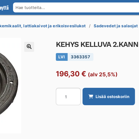
eyttä
Hae tuotteita...
kemikaalit, lattiakaivot ja erikoisvesilukot
Sadevedet ja salaojat
KEHYS KELLUVA 2.KANN
LVI
3363357
196,30
€
(alv 25,5%)
KEHYS
Lisää ostoskoriin
KELLUVA
2.KANNEN
600/202-
KEKO
D400
KON.