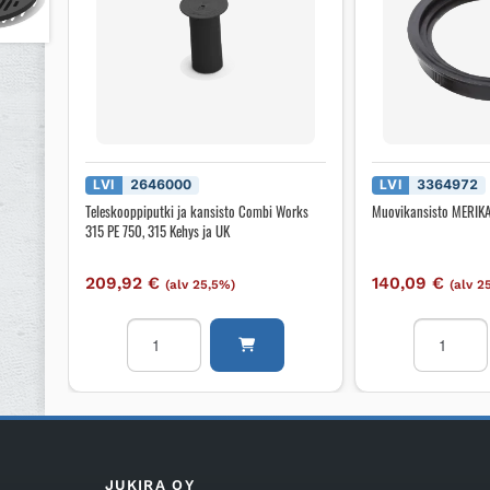
LVI
2646000
LVI
3364972
Teleskooppiputki ja kansisto Combi Works
Muovikansisto MERIK
315 PE 750, 315 Kehys ja UK
209,92
€
140,09
€
(alv 25,5%)
(alv 2
Teleskooppiputki
Muovikans
ja
MERIKA
kansisto
350/315
Combi
määrä
Works
315
PE
JUKIRA OY