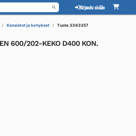
Kirjaudu sisään
Kansistot ja kehykset
Tuote 3363357
EN 600/202-KEKO D400 KON.