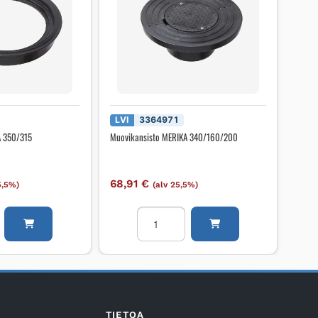
LVI
3364971
A 350/315
Muovikansisto MERIKA 340/160/200
68,91
€
5,5%)
(alv 25,5%)
isto
Muovikansisto
MERIKA
340/160/200
määrä
TIETOA