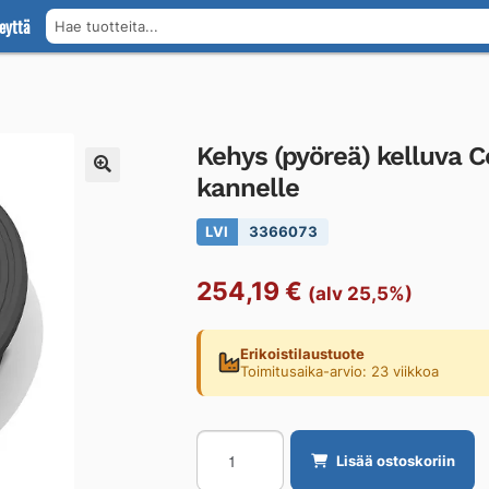
eyttä
Hae tuotteita...
Kehys (pyöreä) kelluv
kannelle
LVI
3366073
254,19
€
(alv 25,5%)
Erikoistilaustuote
Toimitusaika-arvio: 23 viikkoa
Kehys
Lisää ostoskoriin
(pyöreä)