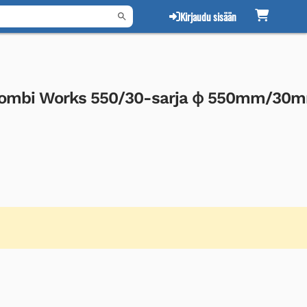
Kirjaudu sisään
a Combi Works 550/30-sarja ϕ 550mm/30