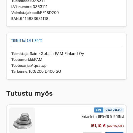
Tuotekoodi
3363111
LVI-numero
3363111
Valmistajakoodi
FF18D200
EAN
6415833631118
TOIMITTAJAN TIEDOT
Toimittaja
Saint-Gobain PAM Finland Oy
Tuotemerkki
PAM
Tuotesarja
Aquatop
Tarkenne
160/200 D400 SG
Tutustu myös
LVI
2632040
Kaivonhattu UPONOR DU400MM
151,10
€
(alv 25,5%)