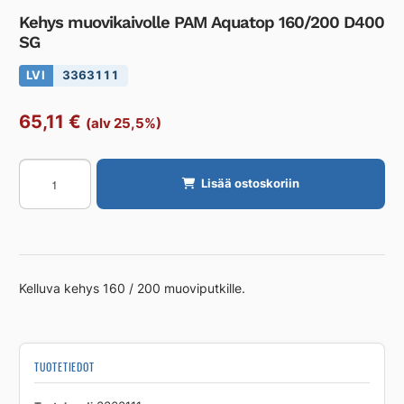
Kehys muovikaivolle PAM Aquatop 160/200 D400
SG
LVI
3363111
65,11
€
(alv 25,5%)
Kehys
Lisää ostoskoriin
muovikaivolle
PAM
Aquatop
160/200
D400
Kelluva kehys 160 / 200 muoviputkille.
SG
määrä
TUOTETIEDOT