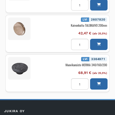
Kaivonhattu
UPONOR
DU400MM
määrä
LVI
2607820
Kaivonhattu TALOKAIVO 200mm
42,47
€
(alv 25,5%)
Kaivonhattu
TALOKAIVO
200mm
määrä
LVI
3364971
Muovikansisto MERIKA 340/160/200
68,91
€
(alv 25,5%)
Muovikansisto
MERIKA
340/160/200
määrä
JUKIRA OY