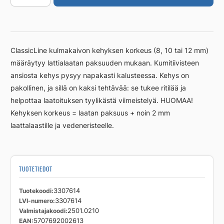
kulma,
10mm
RST
harjattu
ClassicLine kulmakaivon kehyksen korkeus (8, 10 tai 12 mm)
määrä
määräytyy lattialaatan paksuuden mukaan. Kumitiivisteen
ansiosta kehys pysyy napakasti kalusteessa. Kehys on
pakollinen, ja sillä on kaksi tehtävää: se tukee ritilää ja
helpottaa laatoituksen tyylikästä viimeistelyä. HUOMAA!
Kehyksen korkeus = laatan paksuus + noin 2 mm
laattalaastille ja vedeneristeelle.
TUOTETIEDOT
Tuotekoodi
3307614
LVI-numero
3307614
Valmistajakoodi
2501.0210
EAN
5707692002613