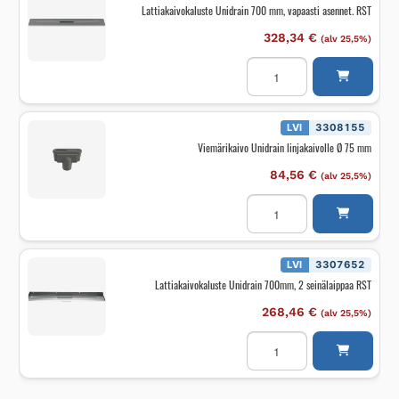
Lattiakaivokaluste Unidrain 700 mm, vapaasti asennet. RST
328,34
€
(alv 25,5%)
Lattiakaivokaluste
Unidrain
700
mm,
vapaasti
asennet.
LVI
3308155
RST
Viemärikaivo Unidrain linjakaivolle Ø 75 mm
määrä
84,56
€
(alv 25,5%)
Viemärikaivo
Unidrain
linjakaivolle
Ø
75
mm
LVI
3307652
määrä
Lattiakaivokaluste Unidrain 700mm, 2 seinälaippaa RST
268,46
€
(alv 25,5%)
Lattiakaivokaluste
Unidrain
700mm,
2
seinälaippaa
RST