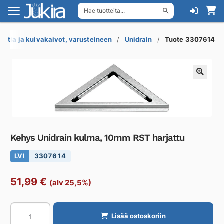
Hae tuotteita...
Siirry
Siirry
navigointiin
sisältöön
Lattia ja kuivakaivot, varusteineen
Unidrain
Tuote 3307614
Kehys Unidrain kulma, 10mm RST harjattu
LVI
3307614
51,99
€
(alv 25,5%)
Kehys
Lisää ostoskoriin
Unidrain