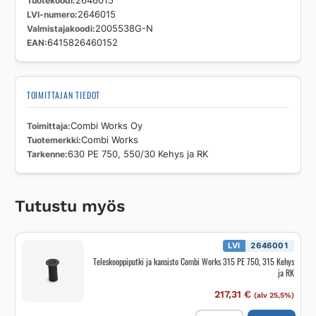
Tuotekoodi
2646015
LVI-numero
2646015
Valmistajakoodi
2005538G-N
EAN
6415826460152
TOIMITTAJAN TIEDOT
Toimittaja
Combi Works Oy
Tuotemerkki
Combi Works
Tarkenne
630 PE 750, 550/30 Kehys ja RK
Tutustu myös
LVI
2646001
Teleskooppiputki ja kansisto Combi Works 315 PE 750, 315 Kehys
ja RK
217,31
€
(alv 25,5%)
Teleskooppiputki