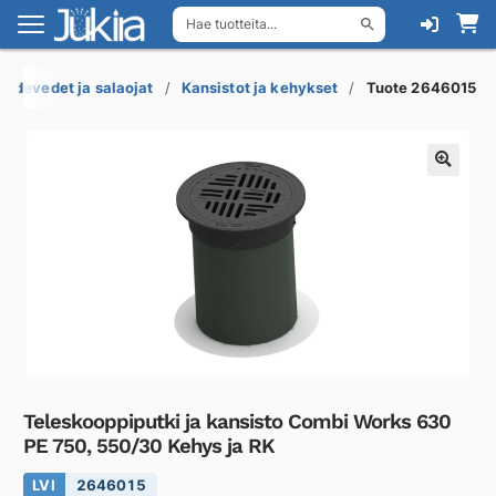
Hae tuotteita...
Siirry
Siirry
navigointiin
sisältöön
Sadevedet ja salaojat
Kansistot ja kehykset
Tuote 2646015
Teleskooppiputki ja kansisto Combi Works 630
PE 750, 550/30 Kehys ja RK
LVI
2646015