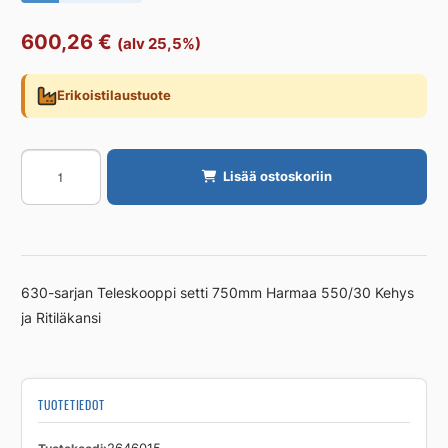
600,26
€
(alv 25,5%)
Erikoistilaustuote
Teleskooppiputki
Lisää ostoskoriin
ja
kansisto
Combi
Works
630
630-sarjan Teleskooppi setti 750mm Harmaa 550/30 Kehys
PE
ja Ritiläkansi
750,
550/30
Kehys
ja
TUOTETIEDOT
RK
määrä