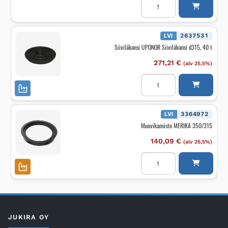
ja
kansisto
Combi
Works
315
LVI
2637531
PE
Siiviläkansi UPONOR Siiviläkansi d315, 40 t
750,
315
Kehys
271,21
€
(alv 25,5%)
ja
RK
Siiviläkansi
määrä
UPONOR
Siiviläkansi
d315,
40
t
LVI
3364972
määrä
Muovikansisto MERIKA 350/315
140,09
€
(alv 25,5%)
Muovikansisto
MERIKA
350/315
määrä
JUKIRA OY