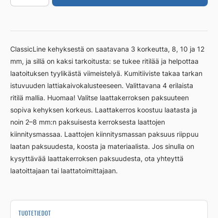
700/8mm
RST
harjattu
määrä
ClassicLine kehyksestä on saatavana 3 korkeutta, 8, 10 ja 12
mm, ja sillä on kaksi tarkoitusta: se tukee ritilää ja helpottaa
laatoituksen tyylikästä viimeistelyä. Kumitiiviste takaa tarkan
istuvuuden lattiakaivokalusteeseen. Valittavana 4 erilaista
ritilä mallia. Huomaa! Valitse laattakerroksen paksuuteen
sopiva kehyksen korkeus. Laattakerros koostuu laatasta ja
noin 2–8 mm:n paksuisesta kerroksesta laattojen
kiinnitysmassaa. Laattojen kiinnitysmassan paksuus riippuu
laatan paksuudesta, koosta ja materiaalista. Jos sinulla on
kysyttävää laattakerroksen paksuudesta, ota yhteyttä
laatoittajaan tai laattatoimittajaan.
TUOTETIEDOT