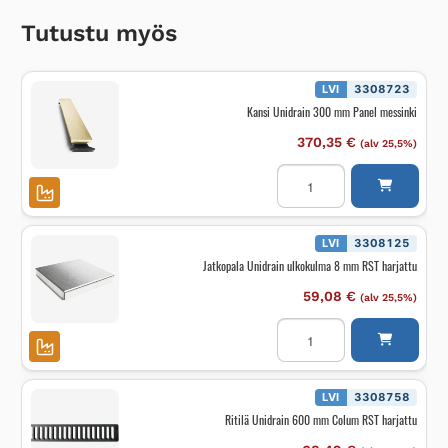
Tutustu myös
LVI
3308723
Kansi Unidrain 300 mm Panel messinki
370,35
€
(alv 25,5%)
Kansi
Unidrain
300
mm
Panel
messinki
LVI
3308125
määrä
Jatkopala Unidrain ulkokulma 8 mm RST harjattu
59,08
€
(alv 25,5%)
Jatkopala
Unidrain
ulkokulma
8
mm
RST
LVI
3308758
harjattu
Ritilä Unidrain 600 mm Colum RST harjattu
määrä