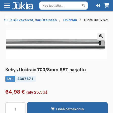
Hae tuotteita...
Siirry
Siirry
navigointiin
sisältöön
Lattia ja kuivakaivot, varusteineen
Unidrain
Tuote 3307671
Kehys Unidrain 700/8mm RST harjattu
LVI
3307671
64,98
€
(alv 25,5%)
Kehys
Lisää ostoskoriin
Unidrain