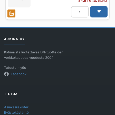
84,91
€
(alv 25,5%)
Jatkopala
Unidrain
ulkokulma
10mm
RST
harjattu
määrä
JUKIRA OY
Kotimaista luotettavaa LVI-tuotteiden
verkkokauppaa vuodesta 2004
Tutustu myös
Facebook
TIETOA
Asiakasrekisteri
Evästekäytäntö