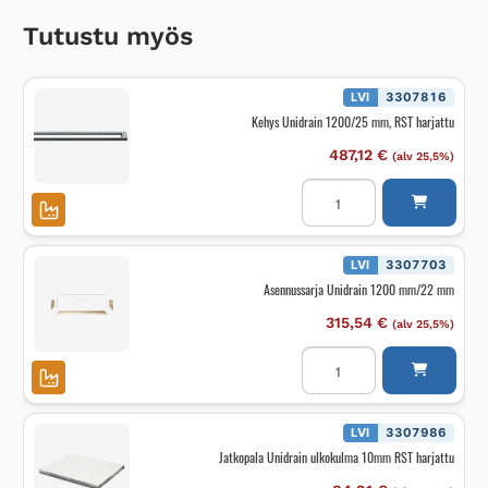
Tutustu myös
LVI
3307816
Kehys Unidrain 1200/25 mm, RST harjattu
487,12
€
(alv 25,5%)
Kehys
Unidrain
1200/25
mm,
RST
harjattu
LVI
3307703
määrä
Asennussarja Unidrain 1200 mm/22 mm
315,54
€
(alv 25,5%)
Asennussarja
Unidrain
1200
mm/22
mm
määrä
LVI
3307986
Jatkopala Unidrain ulkokulma 10mm RST harjattu