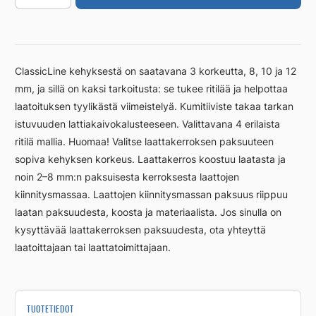
800/8mm
RST
harjattu
määrä
ClassicLine kehyksestä on saatavana 3 korkeutta, 8, 10 ja 12
mm, ja sillä on kaksi tarkoitusta: se tukee ritilää ja helpottaa
laatoituksen tyylikästä viimeistelyä. Kumitiiviste takaa tarkan
istuvuuden lattiakaivokalusteeseen. Valittavana 4 erilaista
ritilä mallia. Huomaa! Valitse laattakerroksen paksuuteen
sopiva kehyksen korkeus. Laattakerros koostuu laatasta ja
noin 2–8 mm:n paksuisesta kerroksesta laattojen
kiinnitysmassaa. Laattojen kiinnitysmassan paksuus riippuu
laatan paksuudesta, koosta ja materiaalista. Jos sinulla on
kysyttävää laattakerroksen paksuudesta, ota yhteyttä
laatoittajaan tai laattatoimittajaan.
TUOTETIEDOT