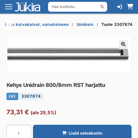
Hae tuotteita...
Siirry
Siirry
navigointiin
sisältöön
Lattia ja kuivakaivot, varusteineen
Unidrain
Tuote 3307674
Kehys Unidrain 800/8mm RST harjattu
LVI
3307674
73,31
€
(alv 25,5%)
Kehys
Lisää ostoskoriin
Unidrain