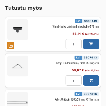
Tutustu myös
LVI
3308149
Viemärikaivo Unidrain linjakaivolle Ø 75 mm
156,14
€
(alv 25,5%)
Viemärikaivo
Unidrain
linjakaivolle
Ø
75
mm
LVI
3307613
määrä
Kehys Unidrain kulma, 8mm RST harjattu
58,67
€
(alv 25,5%)
Kehys
Unidrain
kulma,
8mm
RST
harjattu
LVI
3307816
määrä
Kehys Unidrain 1200/25 mm, RST harjattu