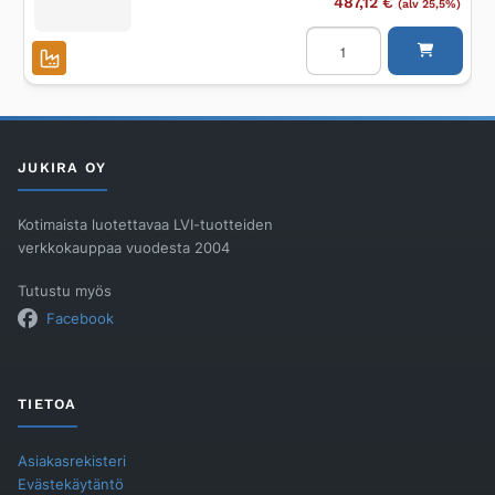
487,12
€
(alv 25,5%)
Kehys
Unidrain
1200/25
mm,
RST
harjattu
määrä
JUKIRA OY
Kotimaista luotettavaa LVI-tuotteiden
verkkokauppaa vuodesta 2004
Tutustu myös
Facebook
TIETOA
Asiakasrekisteri
Evästekäytäntö