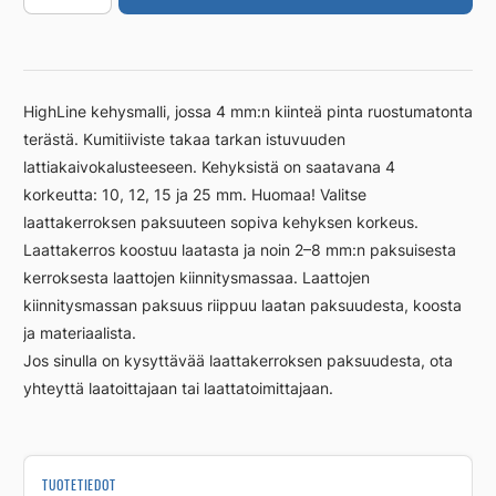
1000/12
mm,
RST
harjattu
HighLine kehysmalli, jossa 4 mm:n kiinteä pinta ruostumatonta
määrä
terästä. Kumitiiviste takaa tarkan istuvuuden
lattiakaivokalusteeseen. Kehyksistä on saatavana 4
korkeutta: 10, 12, 15 ja 25 mm. Huomaa! Valitse
laattakerroksen paksuuteen sopiva kehyksen korkeus.
Laattakerros koostuu laatasta ja noin 2–8 mm:n paksuisesta
kerroksesta laattojen kiinnitysmassaa. Laattojen
kiinnitysmassan paksuus riippuu laatan paksuudesta, koosta
ja materiaalista.
Jos sinulla on kysyttävää laattakerroksen paksuudesta, ota
yhteyttä laatoittajaan tai laattatoimittajaan.
TUOTETIEDOT