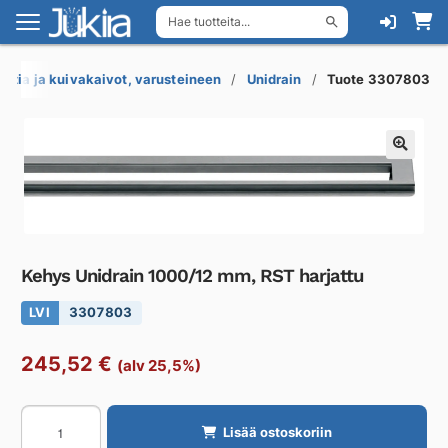
Hae tuotteita...
Siirry
Siirry
navigointiin
sisältöön
attia ja kuivakaivot, varusteineen
Unidrain
Tuote 3307803
Kehys Unidrain 1000/12 mm, RST harjattu
LVI
3307803
245,52
€
(alv 25,5%)
Kehys
Lisää ostoskoriin
Unidrain