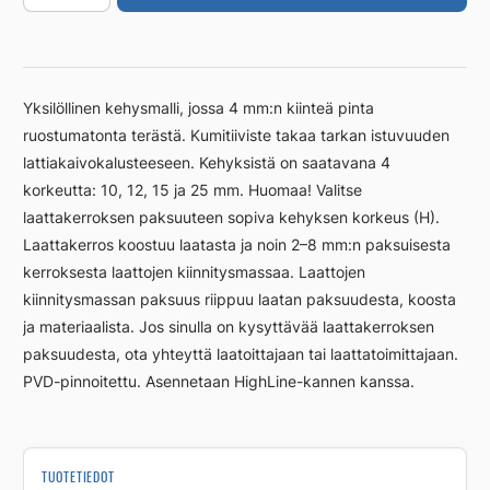
900/10
mm
musta
määrä
Yksilöllinen kehysmalli, jossa 4 mm:n kiinteä pinta
ruostumatonta terästä. Kumitiiviste takaa tarkan istuvuuden
lattiakaivokalusteeseen. Kehyksistä on saatavana 4
korkeutta: 10, 12, 15 ja 25 mm. Huomaa! Valitse
laattakerroksen paksuuteen sopiva kehyksen korkeus (H).
Laattakerros koostuu laatasta ja noin 2–8 mm:n paksuisesta
kerroksesta laattojen kiinnitysmassaa. Laattojen
kiinnitysmassan paksuus riippuu laatan paksuudesta, koosta
ja materiaalista. Jos sinulla on kysyttävää laattakerroksen
paksuudesta, ota yhteyttä laatoittajaan tai laattatoimittajaan.
PVD-pinnoitettu. Asennetaan HighLine-kannen kanssa.
TUOTETIEDOT