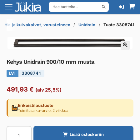
Hae tuotteita...
Siirry
Siirry
navigointiin
sisältöön
Lattia ja kuivakaivot, varusteineen
Unidrain
Tuote 3308741
Kehys Unidrain 900/10 mm musta
LVI
3308741
491,93
€
(alv 25,5%)
Erikoistilaustuote
Toimitusaika-arvio: 2 viikkoa
Kehys
Lisää ostoskoriin
Unidrain