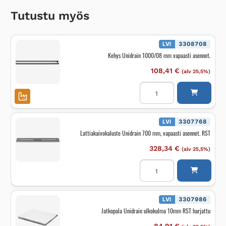
Tutustu myös
LVI
3308708
Kehys Unidrain 1000/08 mm vapaasti asennet.
108,41
€
(alv 25,5%)
Kehys
Unidrain
1000/08
mm
vapaasti
asennet.
LVI
3307768
määrä
Lattiakaivokaluste Unidrain 700 mm, vapaasti asennet. RST
328,34
€
(alv 25,5%)
Lattiakaivokaluste
Unidrain
700
mm,
vapaasti
asennet.
LVI
3307986
RST
Jatkopala Unidrain ulkokulma 10mm RST harjattu
määrä