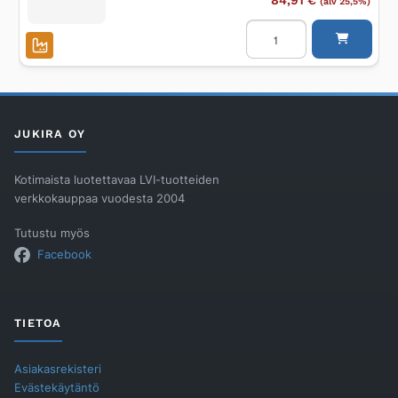
84,91
€
(alv 25,5%)
Jatkopala
Unidrain
ulkokulma
10mm
RST
harjattu
määrä
JUKIRA OY
Kotimaista luotettavaa LVI-tuotteiden
verkkokauppaa vuodesta 2004
Tutustu myös
Facebook
TIETOA
Asiakasrekisteri
Evästekäytäntö