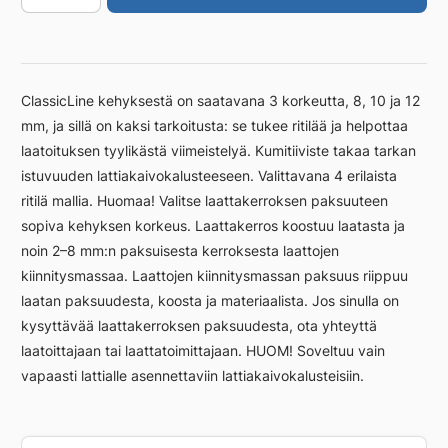
300/10
mm,
vapaasti
asennet.
ClassicLine kehyksestä on saatavana 3 korkeutta, 8, 10 ja 12
määrä
mm, ja sillä on kaksi tarkoitusta: se tukee ritilää ja helpottaa
laatoituksen tyylikästä viimeistelyä. Kumitiiviste takaa tarkan
istuvuuden lattiakaivokalusteeseen. Valittavana 4 erilaista
ritilä mallia. Huomaa! Valitse laattakerroksen paksuuteen
sopiva kehyksen korkeus. Laattakerros koostuu laatasta ja
noin 2–8 mm:n paksuisesta kerroksesta laattojen
kiinnitysmassaa. Laattojen kiinnitysmassan paksuus riippuu
laatan paksuudesta, koosta ja materiaalista. Jos sinulla on
kysyttävää laattakerroksen paksuudesta, ota yhteyttä
laatoittajaan tai laattatoimittajaan. HUOM! Soveltuu vain
vapaasti lattialle asennettaviin lattiakaivokalusteisiin.