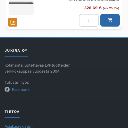
326,69
€
(alv 25,5%)
Kehys
Unidrain
300/10
mm,
RST
harjattu
määrä
JUKIRA OY
Kotimaista luotettavaa LVI-tuotteiden
verkkokauppaa vuodesta 2004
Tutustu myös
Facebook
TIETOA
Asiakasrekisteri