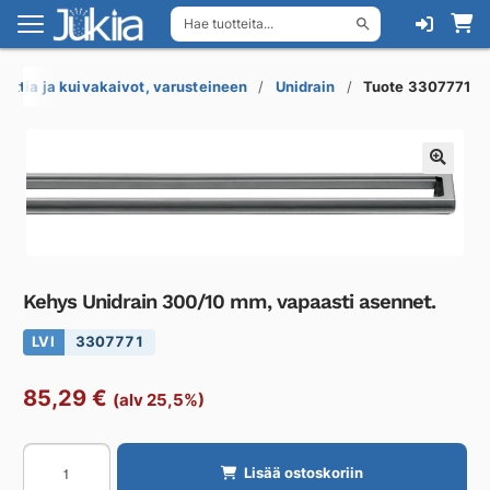
Hae tuotteita...
Siirry
Siirry
navigointiin
sisältöön
Lattia ja kuivakaivot, varusteineen
Unidrain
Tuote 3307771
Kehys Unidrain 300/10 mm, vapaasti asennet.
LVI
3307771
85,29
€
(alv 25,5%)
Kehys
Lisää ostoskoriin
Unidrain