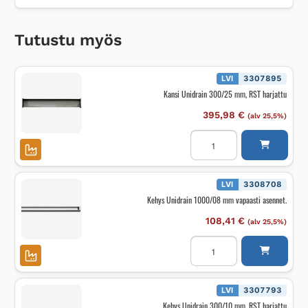
Tutustu myös
LVI
3307895
Kansi Unidrain 300/25 mm, RST harjattu
395,98
€
(alv 25,5%)
Kansi
Unidrain
300/25
mm,
RST
harjattu
LVI
3308708
määrä
Kehys Unidrain 1000/08 mm vapaasti asennet.
108,41
€
(alv 25,5%)
Kehys
Unidrain
1000/08
mm
vapaasti
asennet.
LVI
3307793
määrä
Kehys Unidrain 300/10 mm, RST harjattu