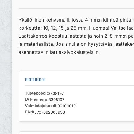
Yksilöllinen kehysmalli, jossa 4 mm:n kiinteä pinta
korkeutta: 10, 12, 15 ja 25 mm. Huomaa! Valitse l
Laattakerros koostuu laatasta ja noin 2–8 mm:n pa
ja materiaalista. Jos sinulla on kysyttävää laattake
asennettaviin lattiakaivokalusteisiin.
TUOTETIEDOT
Tuotekoodi
3308197
LVI-numero
3308197
Valmistajakoodi
3910.1010
EAN
5707692008936