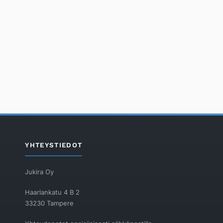
YHTEYSTIEDOT
Jukira Oy
Haarlankatu 4 B 2
33230 Tampere