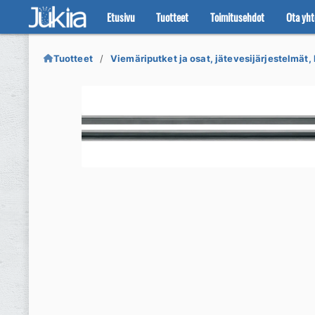
Etusivu
Tuotteet
Toimitusehdot
Ota yht
Siirry
Siirry
navigointiin
sisältöön
Tuotteet
Viemäriputket ja osat, jätevesijärjestelmät, 