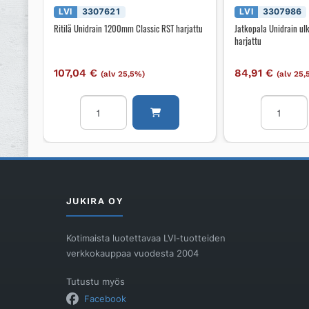
LVI
3307621
LVI
3307986
Ritilä Unidrain 1200mm Classic RST harjattu
Jatkopala Unidrain 
harjattu
107,04
€
84,91
€
(alv 25,5%)
(alv 25
Ritilä
Jatkopala
Unidrain
Unidrain
1200mm
ulkokulma
Classic
10mm
RST
RST
harjattu
harjattu
määrä
määrä
JUKIRA OY
Kotimaista luotettavaa LVI-tuotteiden
verkkokauppaa vuodesta 2004
Tutustu myös
Facebook