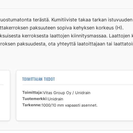
mm
vapaasti
asennet.
 ruostumatonta terästä. Kumitiiviste takaa tarkan istuvuude
määrä
aattakerroksen paksuuteen sopiva kehyksen korkeus (H).
ksuisesta kerroksesta laattojen kiinnitysmassaa. Laattojen
rroksen paksuudesta, ota yhteyttä laatoittajaan tai laattato
TOIMITTAJAN TIEDOT
Toimittaja
Vitas Group Oy / Unidrain
Tuotemerkki
Unidrain
Tarkenne
1000/10 mm vapaasti asennet.