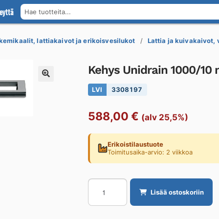
eyttä
Hae tuotteita...
kemikaalit, lattiakaivot ja erikoisvesilukot
Lattia ja kuivakaivot,
Kehys Unidrain 1000/10 
LVI
3308197
588,00
€
(alv 25,5%)
Erikoistilaustuote
Toimitusaika-arvio: 2 viikkoa
Kehys
Lisää ostoskoriin
Unidrain
1000/10