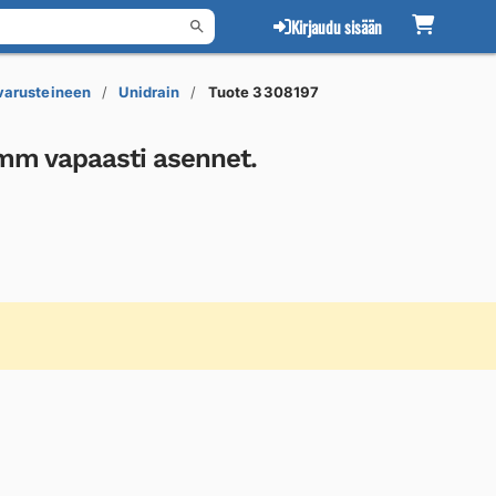
Kirjaudu sisään
 varusteineen
Unidrain
Tuote 3308197
mm vapaasti asennet.