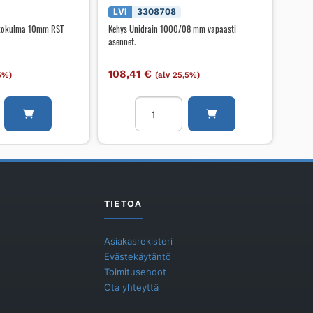
LVI
3308708
ulkokulma 10mm RST
Kehys Unidrain 1000/08 mm vapaasti
asennet.
108,41
€
,5%)
(alv 25,5%)
Kehys
Unidrain
1000/08
mm
vapaasti
asennet.
määrä
TIETOA
Asiakasrekisteri
Evästekäytäntö
Toimitusehdot
Ota yhteyttä