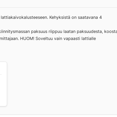
n lattiakaivokalusteeseen. Kehyksistä on saatavana 4
 kiinnitysmassan paksuus riippuu laatan paksuudesta, koost
imittajaan. HUOM! Soveltuu vain vapaasti lattialle