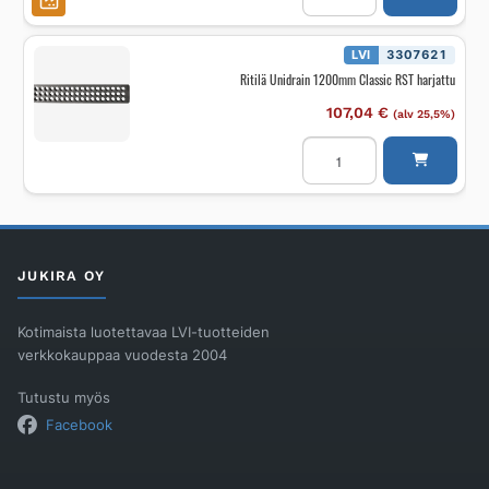
1000/08
mm
vapaasti
asennet.
LVI
3307621
määrä
Ritilä Unidrain 1200mm Classic RST harjattu
107,04
€
(alv 25,5%)
Ritilä
Unidrain
1200mm
Classic
RST
harjattu
määrä
JUKIRA OY
Kotimaista luotettavaa LVI-tuotteiden
verkkokauppaa vuodesta 2004
Tutustu myös
Facebook