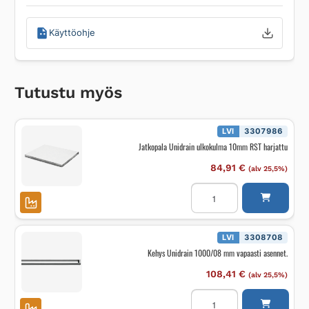
Käyttöohje
Tutustu myös
LVI
3307986
Jatkopala Unidrain ulkokulma 10mm RST harjattu
84,91
€
(alv 25,5%)
Jatkopala
Unidrain
ulkokulma
10mm
RST
harjattu
LVI
3308708
määrä
Kehys Unidrain 1000/08 mm vapaasti asennet.
108,41
€
(alv 25,5%)
Kehys
Unidrain