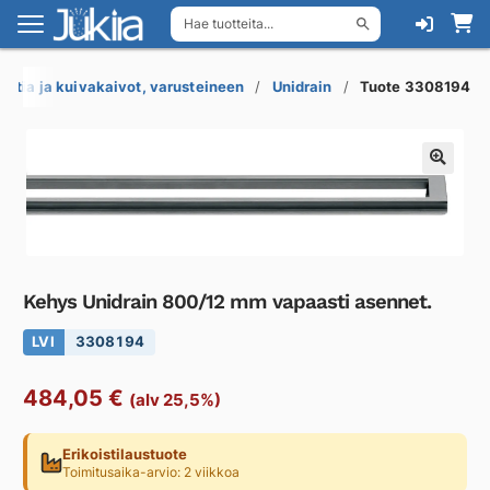
Hae tuotteita...
Siirry
Siirry
navigointiin
sisältöön
Lattia ja kuivakaivot, varusteineen
Unidrain
Tuote 3308194
Kehys Unidrain 800/12 mm vapaasti asennet.
LVI
3308194
484,05
€
(alv 25,5%)
Erikoistilaustuote
Toimitusaika-arvio: 2 viikkoa