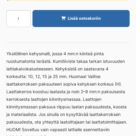
Kehys
Lisää ostoskoriin
Unidrain
800/12
mm
vapaasti
asennet.
Yksilöllinen kehysmalli, jossa 4 mm:n kiinteä pinta
määrä
ruostumatonta terästä. Kumitiiviste takaa tarkan istuvuuden
lattiakaivokalusteeseen. Kehyksistä on saatavana 4
korkeutta: 10, 12, 15 ja 25 mm. Huomaa! Valitse
laattakerroksen paksuuteen sopiva kehyksen korkeus (H).
Laattakerros koostuu laatasta ja noin 2–8 mm:n paksuisesta
kerroksesta laattojen kiinnitysmassaa. Laattojen
kiinnitysmassan paksuus riippuu laatan paksuudesta, koosta
ja materiaalista. Jos sinulla on kysyttävää laattakerroksen
paksuudesta, ota yhteyttä laatoittajaan tai laattatoimittajaan.
HUOM! Soveltuu vain vapaasti lattialle asennettaviin