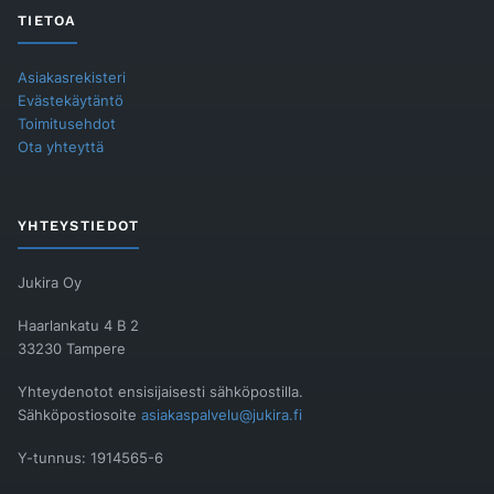
TIETOA
Asiakasrekisteri
Evästekäytäntö
Toimitusehdot
Ota yhteyttä
YHTEYSTIEDOT
Jukira Oy
Haarlankatu 4 B 2
33230 Tampere
Yhteydenotot ensisijaisesti sähköpostilla.
Sähköpostiosoite
asiakaspalvelu@jukira.fi
Y-tunnus: 1914565-6