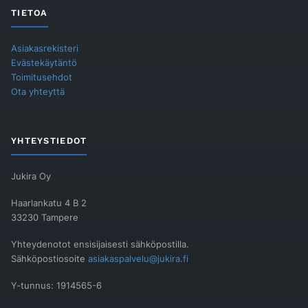
TIETOA
Asiakasrekisteri
Evästekäytäntö
Toimitusehdot
Ota yhteyttä
YHTEYSTIEDOT
Jukira Oy
Haarlankatu 4 B 2
33230 Tampere
Yhteydenotot ensisijaisesti sähköpostilla.
Sähköpostiosoite
asiakaspalvelu@jukira.fi
Y-tunnus: 1914565-6