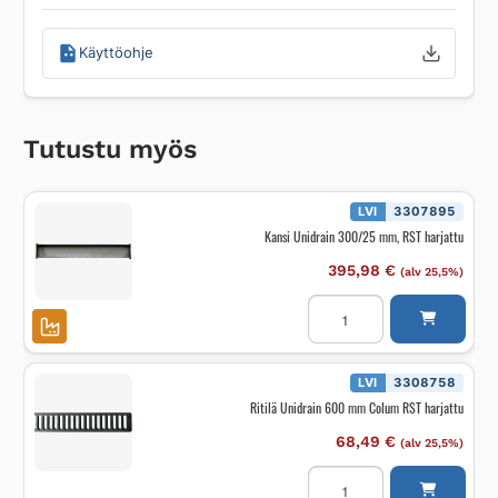
Käyttöohje
Tutustu myös
LVI
3307895
Kansi Unidrain 300/25 mm, RST harjattu
395,98
€
(alv 25,5%)
Kansi
Unidrain
300/25
mm,
RST
harjattu
LVI
3308758
määrä
Ritilä Unidrain 600 mm Colum RST harjattu
68,49
€
(alv 25,5%)
Ritilä
Unidrain