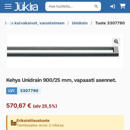
Hae tuotteita...
Siirry
Siirry
navigointiin
sisältöön
Lattia ja kuivakaivot, varusteineen
Unidrain
Tuote 3307790
Kehys Unidrain 900/25 mm, vapaasti asennet.
LVI
3307790
570,67
€
(alv 25,5%)
Erikoistilaustuote
Toimitusaika-arvio: 2 viikkoa