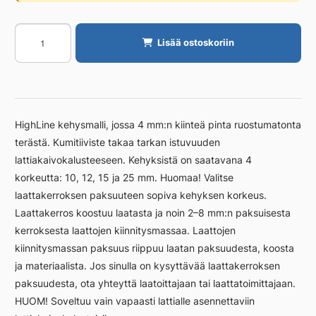
Kehys
Lisää ostoskoriin
Unidrain
900/25
mm,
vapaasti
asennet.
HighLine kehysmalli, jossa 4 mm:n kiinteä pinta ruostumatonta
määrä
terästä. Kumitiiviste takaa tarkan istuvuuden
lattiakaivokalusteeseen. Kehyksistä on saatavana 4
korkeutta: 10, 12, 15 ja 25 mm. Huomaa! Valitse
laattakerroksen paksuuteen sopiva kehyksen korkeus.
Laattakerros koostuu laatasta ja noin 2–8 mm:n paksuisesta
kerroksesta laattojen kiinnitysmassaa. Laattojen
kiinnitysmassan paksuus riippuu laatan paksuudesta, koosta
ja materiaalista. Jos sinulla on kysyttävää laattakerroksen
paksuudesta, ota yhteyttä laatoittajaan tai laattatoimittajaan.
HUOM! Soveltuu vain vapaasti lattialle asennettaviin