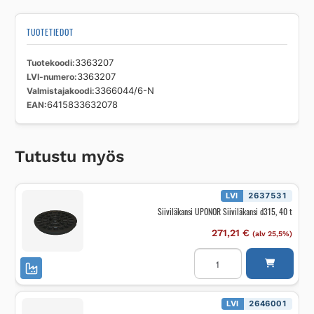
TUOTETIEDOT
Tuotekoodi
3363207
LVI-numero
3363207
Valmistajakoodi
3366044/6-N
EAN
6415833632078
Tutustu myös
LVI
2637531
Siiviläkansi UPONOR Siiviläkansi d315, 40 t
271,21
€
(alv 25,5%)
Siiviläkansi
UPONOR
Siiviläkansi
d315,
40
t
LVI
2646001
määrä