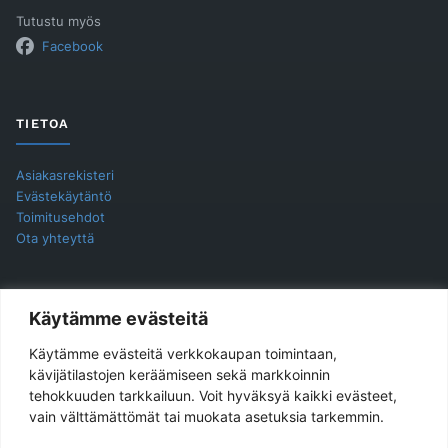
Tutustu myös
Facebook
TIETOA
Asiakasrekisteri
Evästekäytäntö
Toimitusehdot
Ota yhteyttä
YHTEYSTIEDOT
Käytämme evästeitä
Käytämme evästeitä verkkokaupan toimintaan,
Jukira Oy
kävijätilastojen keräämiseen sekä markkoinnin
tehokkuuden tarkkailuun. Voit hyväksyä kaikki evästeet,
Haarlankatu 4 B 2
vain välttämättömät tai muokata asetuksia tarkemmin.
33230 Tampere