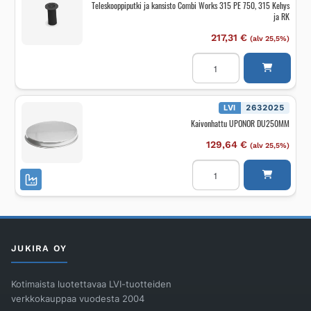
Teleskooppiputki ja kansisto Combi Works 315 PE 750, 315 Kehys
ja RK
217,31
€
(alv 25,5%)
Teleskooppiputki
ja
kansisto
Combi
Works
315
LVI
2632025
PE
Kaivonhattu UPONOR DU250MM
750,
315
Kehys
129,64
€
(alv 25,5%)
ja
RK
Kaivonhattu
määrä
UPONOR
DU250MM
määrä
JUKIRA OY
Kotimaista luotettavaa LVI-tuotteiden
verkkokauppaa vuodesta 2004