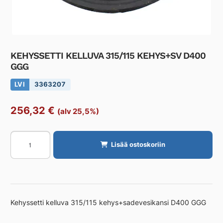
KEHYSSETTI KELLUVA 315/115 KEHYS+SV D400
GGG
LVI
3363207
256,32
€
(alv 25,5%)
KEHYSSETTI
Lisää ostoskoriin
KELLUVA
315/115
KEHYS+SV
D400
GGG
Kehyssetti kelluva 315/115 kehys+sadevesikansi D400 GGG
määrä